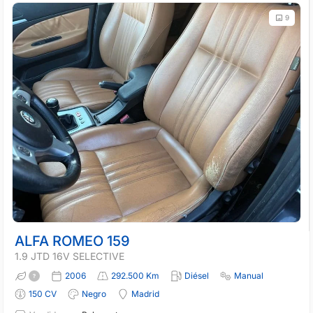
9
ALFA ROMEO 159
1.9 JTD 16V SELECTIVE
2006
292.500 Km
Diésel
Manual
150 CV
Negro
Madrid