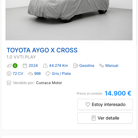
TOYOTA AYGO X CROSS
1.0 VVTI PLAY
2024
44.274 Km
Gasolina
Manual
72 CV
998
Gris / Plata
Vendido por:
Cumaca Motor
14.900 €
Precio al contado
Estoy interesado
Ver detalle