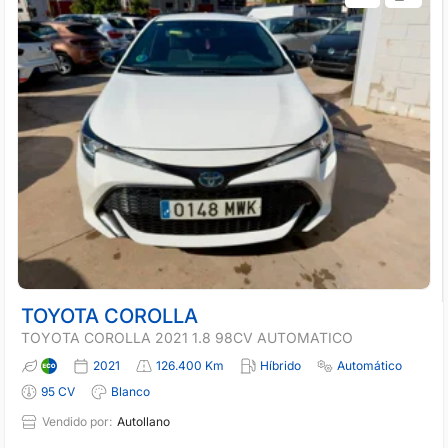
TOYOTA COROLLA
TOYOTA COROLLA 2021 1.8 98CV AUTOMATICO
2021
126.400 Km
Híbrido
Automático
95 CV
Blanco
Vendido por:
Autollano