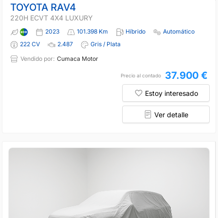
TOYOTA RAV4
220H ECVT 4X4 LUXURY
2023
101.398 Km
Híbrido
Automático
222 CV
2.487
Gris / Plata
Vendido por:
Cumaca Motor
37.900 €
Precio al contado
Estoy interesado
Ver detalle