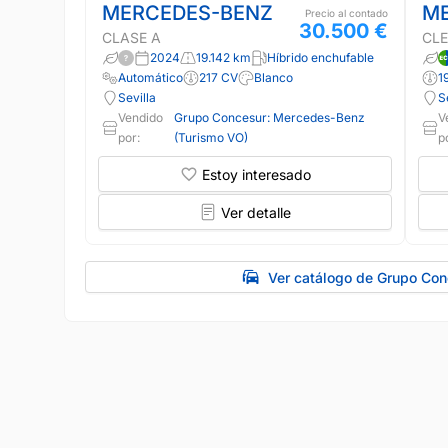
MERCEDES-BENZ
M
Precio al contado
30.500 €
CLASE A
CLE
2024
19.142 km
Híbrido enchufable
Automático
217 CV
Blanco
1
Sevilla
S
Vendido
Grupo Concesur: Mercedes-Benz
V
por:
(Turismo VO)
p
Estoy interesado
Ver detalle
Ver catálogo de Grupo Co