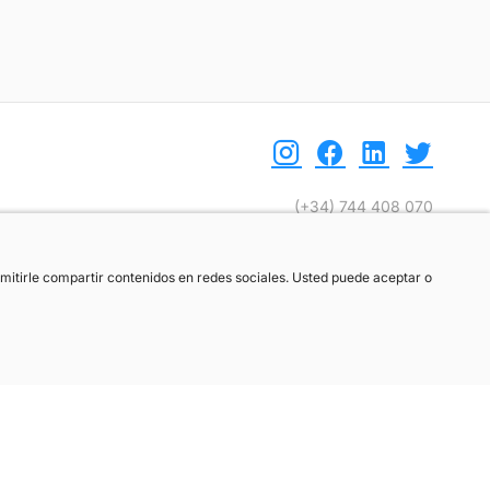
(+34) 744 408 070
info@motoreto.com
ermitirle compartir contenidos en redes sociales. Usted puede aceptar o
ermitirle compartir contenidos en redes sociales. Usted puede aceptar o