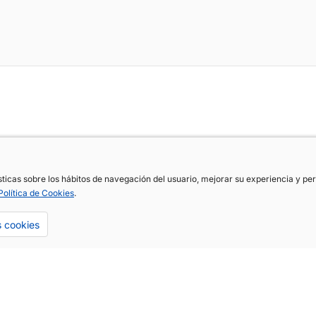
ísticas sobre los hábitos de navegación del usuario, mejorar su experiencia y p
ísticas sobre los hábitos de navegación del usuario, mejorar su experiencia y p
Política de Cookies
Política de Cookies
.
.
s cookies
s cookies