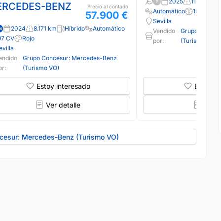
2025
11.000 km
ERCEDES-BENZ
Precio al contado
Automático
190 CV
57.900 €
Sevilla
2024
8.171 km
Híbrido
Automático
Vendido
Grupo Conces
97 CV
Rojo
por:
(Turismo VO)
evilla
endido
Grupo Concesur: Mercedes-Benz
or:
(Turismo VO)
Estoy interesado
Estoy in
Ver detalle
Ver d
ncesur: Mercedes-Benz (Turismo VO)