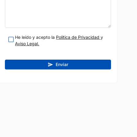
2024
10.718 km
Híbrido
Eléctrico
Automático
269 CV
Negro
Blanco
Sevilla
Vendido
Grupo Concesur: Mercedes-Benz
ur: Mercedes-Benz
por:
(Turismo VO)
He leído y acepto la
Política de Privacidad
y
Aviso Legal.
teresado
Estoy interesado
Enviar
etalle
Ver detalle