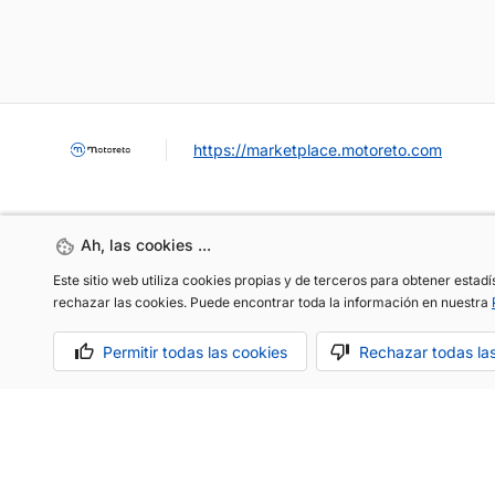
https://marketplace.motoreto.com
Ah, las cookies ...
Ah, las cookies ...
Este sitio web utiliza cookies propias y de terceros para obtener estad
Este sitio web utiliza cookies propias y de terceros para obtener estad
rechazar las cookies. Puede encontrar toda la información en nuestra
rechazar las cookies. Puede encontrar toda la información en nuestra
OCASIÓN / KM0
VENDER MI COCHE
CONTACTO
Permitir todas las cookies
Permitir todas las cookies
Rechazar todas la
Rechazar todas la
Aviso legal
Política de cookies
Política de privacidad