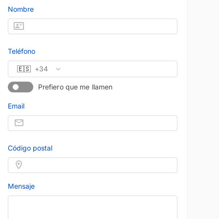
Nombre
Teléfono
🇪🇸
+34
Prefiero que me llamen
Email
23
Código postal
Mensaje
MERCEDES-BENZ
NZ
Precio al contad
Precio al contado
84.900 
43.900 €
GLE