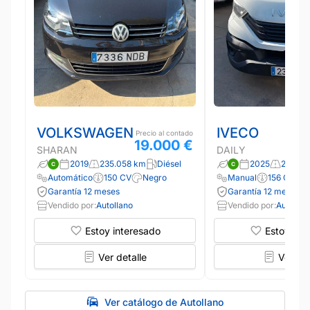
VOLKSWAGEN
IVECO
Precio al contado
19.000 €
SHARAN
DAILY
2019
235.058 km
Diésel
2025
24.975
Automático
150 CV
Negro
Manual
156 CV
Garantía 12 meses
Garantía 12 meses
Vendido por:
Autollano
Vendido por:
Autollan
Estoy interesado
Estoy int
Ver detalle
Ver det
Ver catálogo de Autollano