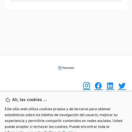
Ah, las cookies ...
Ah, las cookies ...
(+34) 744 408 070
Este sitio web utiliza cookies propias y de terceros para obtener
Este sitio web utiliza cookies propias y de terceros para obtener
estadísticas sobre los hábitos de navegación del usuario, mejorar su
estadísticas sobre los hábitos de navegación del usuario, mejorar su
info@motoreto.com
experiencia y permitirle compartir contenidos en redes sociales. Usted
experiencia y permitirle compartir contenidos en redes sociales. Usted
puede aceptar o rechazar las cookies. Puede encontrar toda la
puede aceptar o rechazar las cookies. Puede encontrar toda la