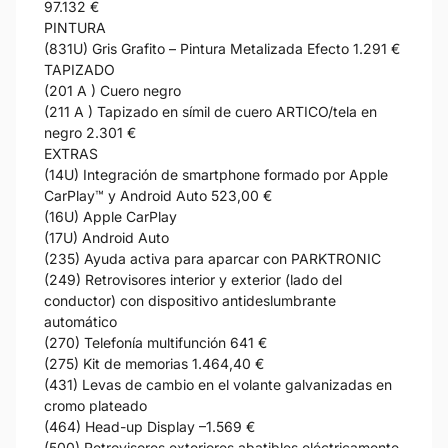
97.132 €
PINTURA
(831U) Gris Grafito – Pintura Metalizada Efecto 1.291 €
TAPIZADO
(201 A ) Cuero negro
(211 A ) Tapizado en símil de cuero ARTICO/tela en
negro 2.301 €
EXTRAS
(14U) Integración de smartphone formado por Apple
CarPlay™ y Android Auto 523,00 €
(16U) Apple CarPlay
(17U) Android Auto
(235) Ayuda activa para aparcar con PARKTRONIC
(249) Retrovisores interior y exterior (lado del
conductor) con dispositivo antideslumbrante
automático
(270) Telefonía multifunción 641 €
(275) Kit de memorias 1.464,40 €
(431) Levas de cambio en el volante galvanizadas en
cromo plateado
(464) Head-up Display –1.569 €
(500) Retrovisores exteriores abatibles eléctricamente