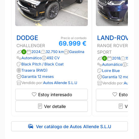
DODGE
LAND-ROVER
Precio al contado
69.999 €
CHALLENGER
RANGE ROVER
2024
32.750 km
Gasolina
SPORT
Automático
492 CV
2018
150.00
Black Pitch / Black Coat
Automático
249 C
Trasera (RWD)
Loire Blue
Garantía 12 meses
Garantía 12 meses
Vendido por:
Autos Allende S.L.U
Vendido por:
Autos Al
Estoy interesado
Estoy int
Ver detalle
Ver det
Ver catálogo de Autos Allende S.L.U