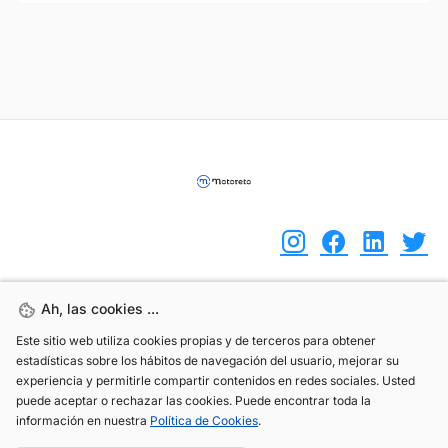
Ah, las cookies ...
Ah, las cookies ...
(+34) 744 408 070
Este sitio web utiliza cookies propias y de terceros para obtener
Este sitio web utiliza cookies propias y de terceros para obtener
info@motoreto.com
estadísticas sobre los hábitos de navegación del usuario, mejorar su
estadísticas sobre los hábitos de navegación del usuario, mejorar su
experiencia y permitirle compartir contenidos en redes sociales. Usted
experiencia y permitirle compartir contenidos en redes sociales. Usted
puede aceptar o rechazar las cookies. Puede encontrar toda la
puede aceptar o rechazar las cookies. Puede encontrar toda la
información en nuestra
información en nuestra
Política de Cookies
Política de Cookies
.
.
Aviso legal
Política de cookies
Política de privacidad