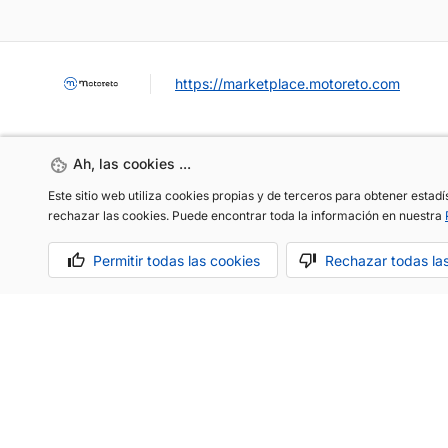
https://marketplace.motoreto.com
Ah, las cookies ...
Ah, las cookies ...
Este sitio web utiliza cookies propias y de terceros para obtener estad
Este sitio web utiliza cookies propias y de terceros para obtener estad
rechazar las cookies. Puede encontrar toda la información en nuestra
rechazar las cookies. Puede encontrar toda la información en nuestra
Permitir todas las cookies
Permitir todas las cookies
Rechazar todas la
Rechazar todas la
OCASIÓN / KM0
VENDER MI COCHE
CONTACTO
Aviso legal
Política de cookies
Política de privacidad
Hecho co