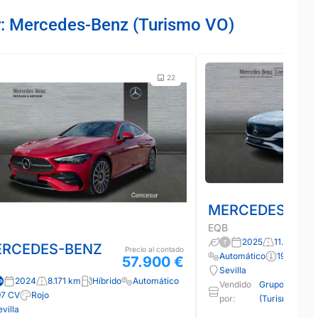
r: Mercedes-Benz (Turismo VO)
22
MERCEDES-BE
EQB
2025
11.000 km
RCEDES-BENZ
Precio al contado
Automático
190 CV
57.900 €
Sevilla
2024
8.171 km
Híbrido
Automático
Vendido
Grupo Conces
97 CV
Rojo
por:
(Turismo VO)
villa