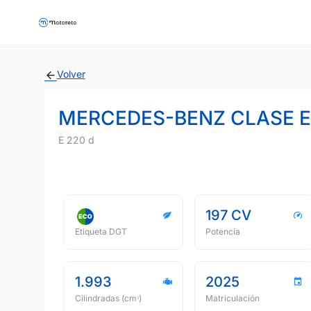
Volver
MERCEDES-BENZ CLASE E
E 220 d
197 CV
Etiqueta DGT
Potencia
1.993
2025
Cilindradas (cmᵌ)
Matriculación