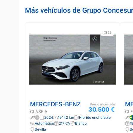
Más vehículos de Grupo Concesu
22
MERCEDES-BENZ
ME
Precio al contado
30.500 €
CLASE A
CLE
2024
19.142 km
Híbrido enchufable
Automático
217 CV
Blanco
1
Sevilla
Se