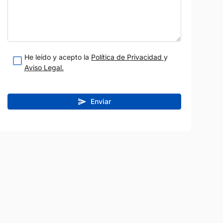
teresado
Estoy interesado
etalle
Ver detalle
He leído y acepto la
Política de Privacidad
y
Aviso Legal.
Enviar