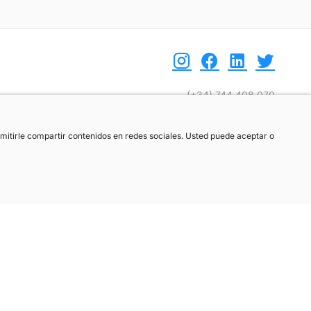
(+34) 744 408 070
info@motoreto.com
ermitirle compartir contenidos en redes sociales. Usted puede aceptar o
ermitirle compartir contenidos en redes sociales. Usted puede aceptar o
ber más.