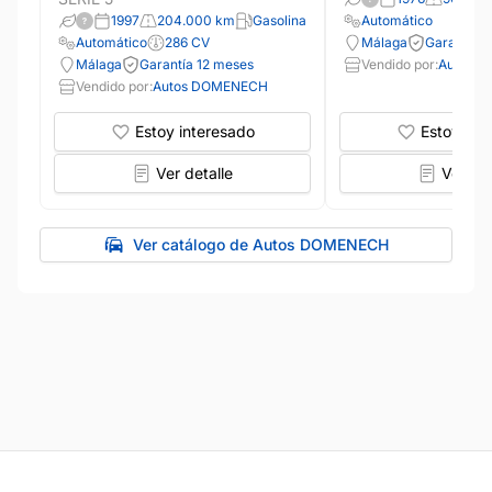
1997
204.000 km
Gasolina
Automático
Automático
286 CV
Málaga
Garantía 
Málaga
Garantía 12 meses
Vendido por:
Autos 
Vendido por:
Autos DOMENECH
Estoy interesado
Estoy int
Ver detalle
Ver det
Ver catálogo de Autos DOMENECH