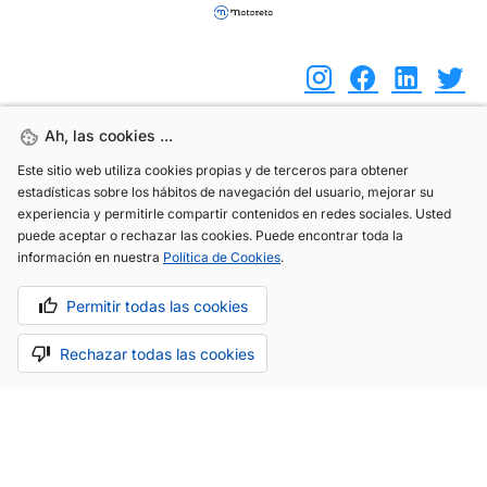
Ah, las cookies ...
Ah, las cookies ...
(+34) 744 408 070
Este sitio web utiliza cookies propias y de terceros para obtener
Este sitio web utiliza cookies propias y de terceros para obtener
estadísticas sobre los hábitos de navegación del usuario, mejorar su
estadísticas sobre los hábitos de navegación del usuario, mejorar su
info@motoreto.com
experiencia y permitirle compartir contenidos en redes sociales. Usted
experiencia y permitirle compartir contenidos en redes sociales. Usted
puede aceptar o rechazar las cookies. Puede encontrar toda la
puede aceptar o rechazar las cookies. Puede encontrar toda la
información en nuestra
información en nuestra
Política de Cookies
Política de Cookies
.
.
Aviso legal
Política de cookies
Política de privacidad
Permitir todas las cookies
Permitir todas las cookies
Rechazar todas las cookies
Rechazar todas las cookies
Hecho con cariño por
.
La app todo-en-uno para el sector automóvil.
Saber más.