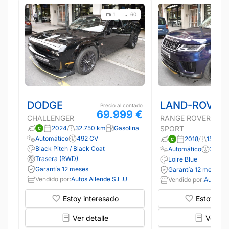
1
60
DODGE
LAND-ROVER
Precio al contado
69.999 €
CHALLENGER
RANGE ROVER
2024
32.750 km
Gasolina
SPORT
Automático
492 CV
2018
150.00
Black Pitch / Black Coat
Automático
249 C
Trasera (RWD)
Loire Blue
Garantía 12 meses
Garantía 12 meses
Vendido por:
Autos Allende S.L.U
Vendido por:
Autos Al
Estoy interesado
Estoy int
Ver detalle
Ver det