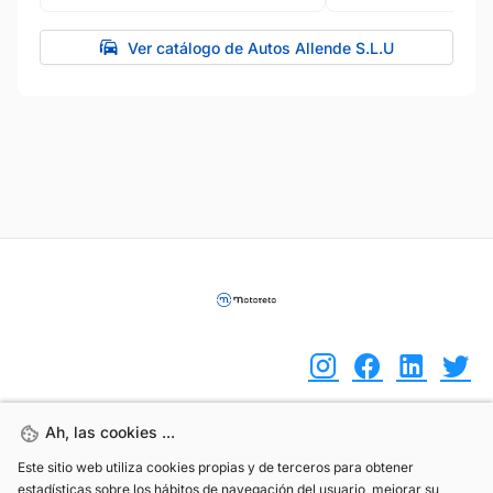
Ver catálogo de Autos Allende S.L.U
Ah, las cookies ...
Ah, las cookies ...
(+34) 744 408 070
Este sitio web utiliza cookies propias y de terceros para obtener
Este sitio web utiliza cookies propias y de terceros para obtener
info@motoreto.com
estadísticas sobre los hábitos de navegación del usuario, mejorar su
estadísticas sobre los hábitos de navegación del usuario, mejorar su