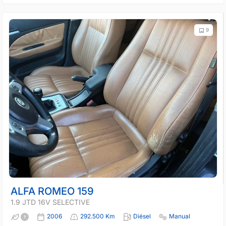
9
ALFA ROMEO 159
1.9 JTD 16V SELECTIVE
2006
292.500 Km
Diésel
Manual