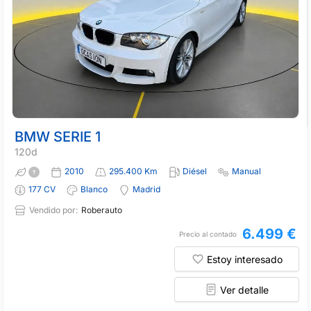
BMW SERIE 1
120d
2010
295.400 Km
Diésel
Manual
177 CV
Blanco
Madrid
Vendido por:
Roberauto
6.499 €
Precio al contado
Estoy interesado
Ver detalle