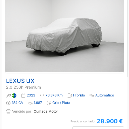
LEXUS UX
2.0 250h Premium
2023
73.378 Km
Híbrido
Automático
184 CV
1.987
Gris / Plata
Vendido por:
Cumaca Motor
28.900 €
Precio al contado