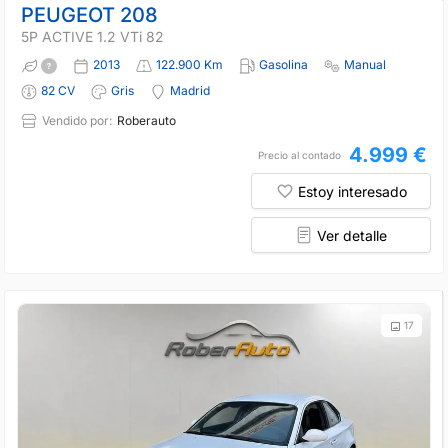
PEUGEOT 208
5P ACTIVE 1.2 VTi 82
2013
122.900 Km
Gasolina
Manual
82 CV
Gris
Madrid
Vendido por:
Roberauto
4.999 €
Precio al contado
Estoy interesado
Ver detalle
17