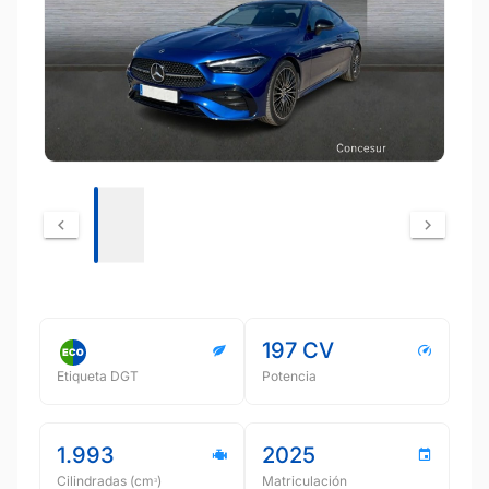
197 CV
Etiqueta DGT
Potencia
1.993
2025
Cilindradas (cmᵌ)
Matriculación