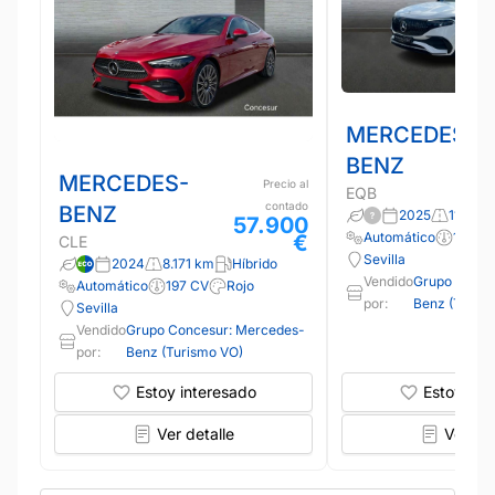
MERCEDES-
BENZ
MERCEDES-
Precio al
EQB
contado
BENZ
2025
11.000
57.900
Automático
190 C
€
CLE
Sevilla
2024
8.171 km
Híbrido
Vendido
Grupo Conce
Automático
197 CV
Rojo
por:
Benz (Turis
Sevilla
Vendido
Grupo Concesur: Mercedes-
por:
Benz (Turismo VO)
Estoy interesado
Estoy int
Ver detalle
Ver det