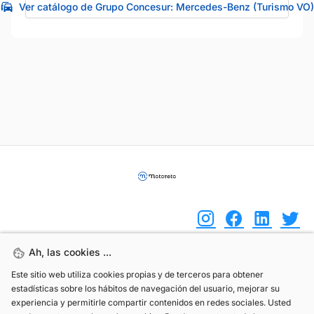
Ver catálogo de Grupo Concesur: Mercedes-Benz (Turismo VO)
Ah, las cookies ...
Ah, las cookies ...
(+34) 744 408 070
Este sitio web utiliza cookies propias y de terceros para obtener
Este sitio web utiliza cookies propias y de terceros para obtener
estadísticas sobre los hábitos de navegación del usuario, mejorar su
estadísticas sobre los hábitos de navegación del usuario, mejorar su
info@motoreto.com
experiencia y permitirle compartir contenidos en redes sociales. Usted
experiencia y permitirle compartir contenidos en redes sociales. Usted