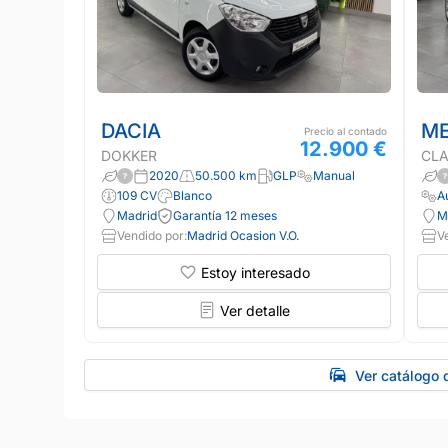
DACIA
ME
Precio al contado
12.900 €
DOKKER
CLA
2020
50.500 km
GLP
Manual
109 CV
Blanco
A
Madrid
Garantía 12 meses
M
Vendido por:
Madrid Ocasion V.O.
V
Estoy interesado
Ver detalle
Ver catálogo 