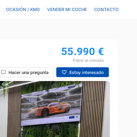
OCASIÓN / KM0
VENDER MI COCHE
CONTACTO
55.990
€
Precio al contado
Hacer una pregunta
Estoy interesado