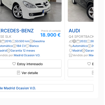
RCEDES-BENZ
AUDI
Precio al contado
18.900 €
SE SLK
Q4 SPORTBACK E-TR
2010
53.500 km
Gasolina
2022
59.000 km
utomático
184 CV
Blanco
Automático
204 CV
adrid
Garantía 12 meses
Madrid
Garantía 12 m
endido por:
Madrid Ocasion V.O.
Vendido por:
Madrid Ocas
Estoy interesado
Estoy in
Ver detalle
Ver d
de Madrid Ocasion V.O.