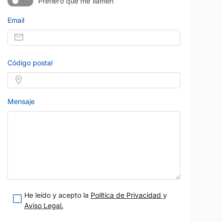
Prefiero que me llamen
Email
Código postal
AUDI
Precio al contado
Precio al contad
31.900 €
36.900 
ON
Q5 SPORTBACK
Eléctrico
2021
56.000 km
Híbrido enchufable
Negro
Automático
299 CV
Azul
Mensaje
eses
Madrid
Garantía 12 meses
ion V.O.
Vendido por:
Madrid Ocasion V.O.
teresado
Estoy interesado
etalle
Ver detalle
He leído y acepto la
Política de Privacidad
y
Aviso Legal.