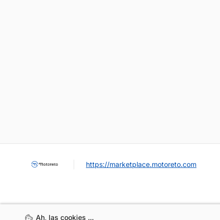
https://marketplace.motoreto.com
Ah, las cookies ...
Ah, las cookies ...