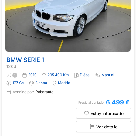
BMW SERIE 1
120d
2010
295.400 Km
Diésel
Manual
177 CV
Blanco
Madrid
Vendido por:
Roberauto
6.499 €
Precio al contado
Estoy interesado
Ver detalle