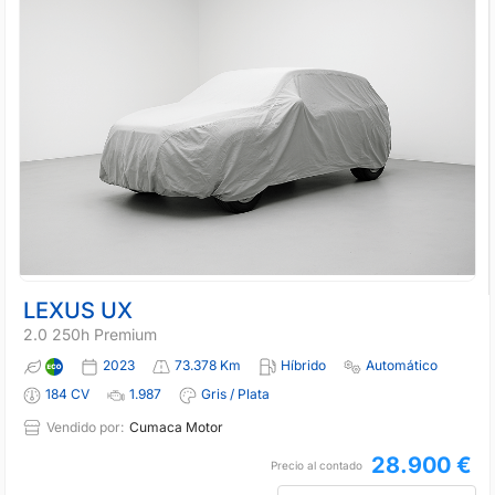
LEXUS UX
2.0 250h Premium
2023
73.378 Km
Híbrido
Automático
184 CV
1.987
Gris / Plata
Vendido por:
Cumaca Motor
28.900 €
Precio al contado