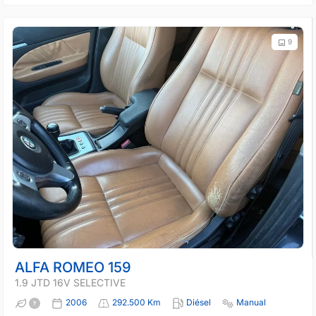
9
ALFA ROMEO 159
1.9 JTD 16V SELECTIVE
2006
292.500 Km
Diésel
Manual