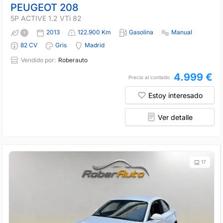
PEUGEOT 208
5P ACTIVE 1.2 VTi 82
2013
122.900 Km
Gasolina
Manual
82 CV
Gris
Madrid
Vendido por:
Roberauto
4.999 €
Precio al contado
Estoy interesado
Ver detalle
17