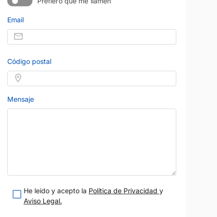
Prefiero que me llamen
Email
MERCEDES-BENZ
Precio al contado
Precio al contad
36.900 €
43.900 
EQE
Híbrido enchufable
2023
33.000 km
Eléctrico
Azul
Automático
245 CV
Gris
Código postal
eses
Madrid
Garantía 12 meses
ion V.O.
Vendido por:
Madrid Ocasion V.O.
teresado
Estoy interesado
Mensaje
etalle
Ver detalle
He leído y acepto la
Política de Privacidad
y
Aviso Legal.