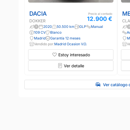
DACIA
ME
Precio al contado
12.900 €
DOKKER
CLA
2020
50.500 km
GLP
Manual
109 CV
Blanco
A
Madrid
Garantía 12 meses
M
Vendido por:
Madrid Ocasion V.O.
V
Estoy interesado
Ver detalle
Ver catálogo 