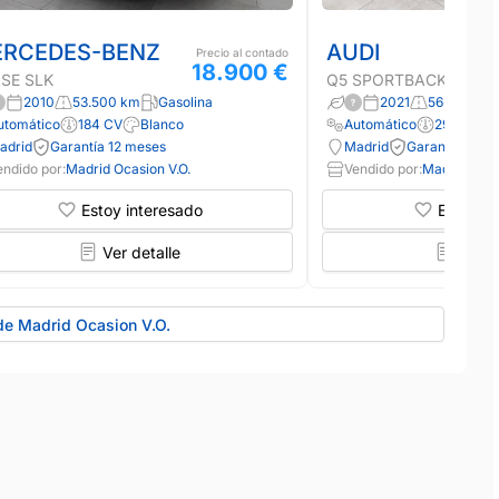
RCEDES-BENZ
AUDI
Precio al contado
18.900 €
SE SLK
Q5 SPORTBACK
2010
53.500 km
Gasolina
2021
56.000 km
utomático
184 CV
Blanco
Automático
299 CV
adrid
Garantía 12 meses
Madrid
Garantía 12 m
endido por:
Madrid Ocasion V.O.
Vendido por:
Madrid Ocas
Estoy interesado
Estoy in
Ver detalle
Ver d
de Madrid Ocasion V.O.