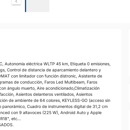
 Autonomía eléctrica WLTP 45 km, Etiqueta 0 emisiones,
bags, Control de distancia de aparcamiento delantero y
AT con limitador con función distronic, Asistente de
gramas de conducción, Faros Led Multibeam, Faros
 con ángulo muerto, Aire acondicionado,Climatización
cción, Asientos delanteros ventilados, Asientos
nación de ambiente de 64 colores, KEYLESS-GO (acceso sin
izo panorámico, Cuadro de instrumentos digital de 31,2 cm
dvanced con 9 altavoces (225 W), Android Auto y Apple
R18", etc...
SADOS.