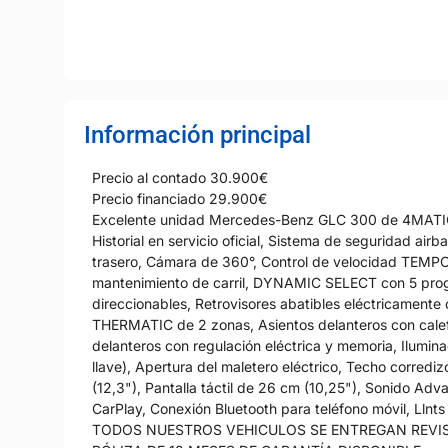
Información principal
Precio al contado 30.900€
Precio financiado 29.900€
Excelente unidad Mercedes-Benz GLC 300 de 4MATIC,
Historial en servicio oficial, Sistema de seguridad air
trasero, Cámara de 360°, Control de velocidad TEMPOM
mantenimiento de carril, DYNAMIC SELECT con 5 pro
direccionables, Retrovisores abatibles eléctricamente
THERMATIC de 2 zonas, Asientos delanteros con calefa
delanteros con regulación eléctrica y memoria, Ilumi
llave), Apertura del maletero eléctrico, Techo corred
(12,3"), Pantalla táctil de 26 cm (10,25"), Sonido A
CarPlay, Conexión Bluetooth para teléfono móvil, Llnts 
TODOS NUESTROS VEHICULOS SE ENTREGAN REVI