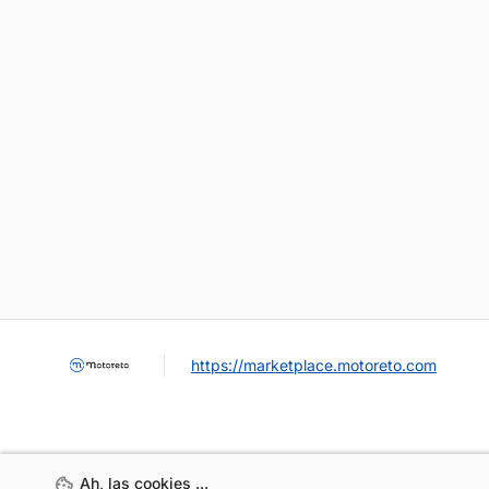
https://marketplace.motoreto.com
Ah, las cookies ...
Ah, las cookies ...