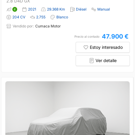
2.8 D4D GX
2021
29.368 Km
Diésel
Manual
204 CV
2.755
Blanco
Vendido por:
Cumaca Motor
47.900 €
Precio al contado
Estoy interesado
Ver detalle