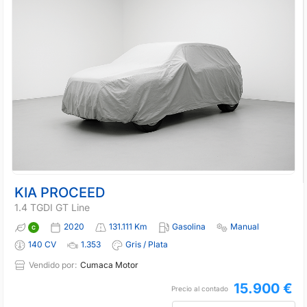
KIA PROCEED
1.4 TGDI GT Line
2020
131.111 Km
Gasolina
Manual
140 CV
1.353
Gris / Plata
Vendido por:
Cumaca Motor
15.900 €
Precio al contado