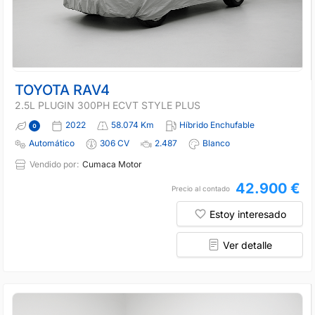
TOYOTA RAV4
2.5L PLUGIN 300PH ECVT STYLE PLUS
2022
58.074 Km
Híbrido Enchufable
Automático
306 CV
2.487
Blanco
Vendido por:
Cumaca Motor
42.900 €
Precio al contado
Estoy interesado
Ver detalle