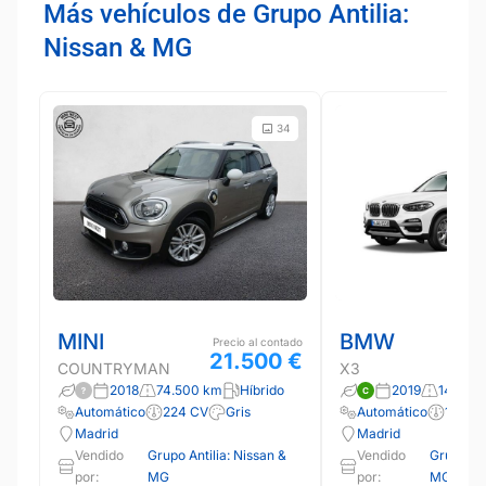
Más vehículos de Grupo Antilia:
Nissan & MG
34
MINI
BMW
Precio al contado
21.500 €
COUNTRYMAN
X3
2018
74.500 km
Híbrido
2019
140.37
Automático
224 CV
Gris
Automático
190 C
Madrid
Madrid
Vendido
Grupo Antilia: Nissan &
Vendido
Grupo Ant
por:
MG
por:
MG