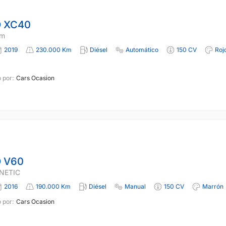
 XC40
um
2019
230.000 Km
Diésel
Automático
150 CV
Roj
 por:
Cars Ocasion
 V60
INETIC
2016
190.000 Km
Diésel
Manual
150 CV
Marrón
 por:
Cars Ocasion