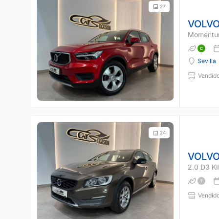
27
VOLVO
Moment
Sevilla
Vendido
24
VOLVO
2.0 D3 K
Vendido