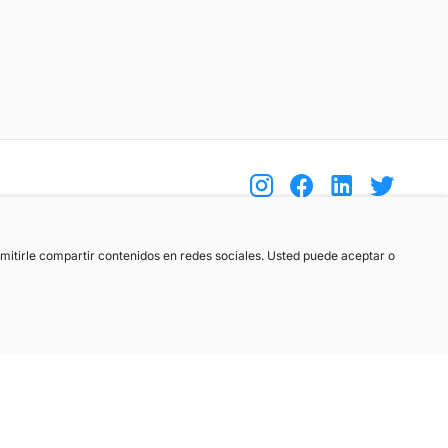
(+34) 744 408 070
ermitirle compartir contenidos en redes sociales. Usted puede aceptar o
info@motoreto.com