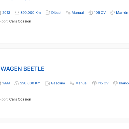
2013
390.000 Km
Diésel
Manual
105 CV
Marrón
 por:
Cars Ocasion
WAGEN BEETLE
1999
220.000 Km
Gasolina
Manual
115 CV
Blanc
 por:
Cars Ocasion