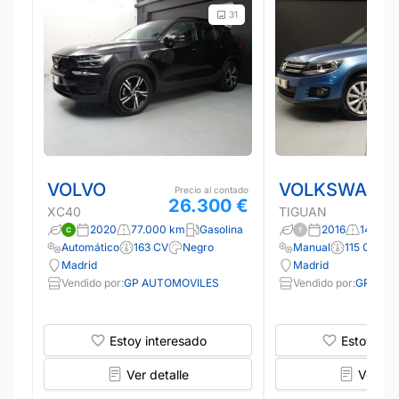
31
VOLVO
VOLKSWAGE
Precio al contado
26.300 €
XC40
TIGUAN
2020
77.000 km
Gasolina
2016
145.00
Automático
163 CV
Negro
Manual
115 CV
A
Madrid
Madrid
Vendido por:
GP AUTOMOVILES
Vendido por:
GP AUT
Estoy interesado
Estoy int
Ver detalle
Ver det