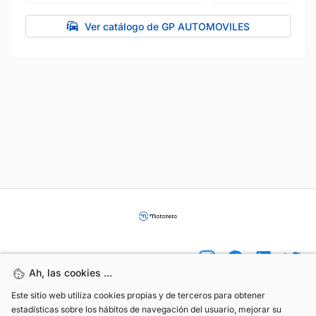
Ver catálogo de GP AUTOMOVILES
Ah, las cookies ...
Ah, las cookies ...
Este sitio web utiliza cookies propias y de terceros para obtener
Este sitio web utiliza cookies propias y de terceros para obtener
(+34) 744 408 070
estadísticas sobre los hábitos de navegación del usuario, mejorar su
estadísticas sobre los hábitos de navegación del usuario, mejorar su