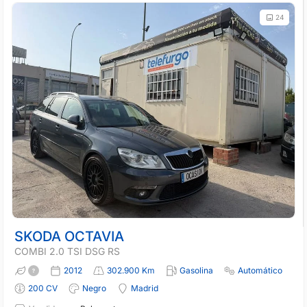
24
SKODA OCTAVIA
COMBI 2.0 TSI DSG RS
2012
302.900 Km
Gasolina
Automático
200 CV
Negro
Madrid