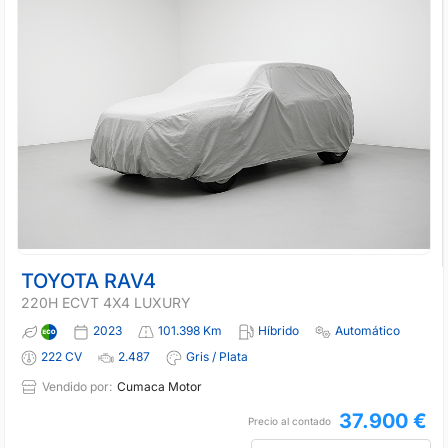
TOYOTA RAV4
220H ECVT 4X4 LUXURY
2023
101.398 Km
Híbrido
Automático
222 CV
2.487
Gris / Plata
Vendido por:
Cumaca Motor
37.900 €
Precio al contado