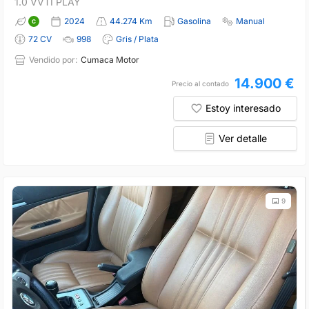
1.0 VVTI PLAY
2024
44.274 Km
Gasolina
Manual
72 CV
998
Gris / Plata
Vendido por:
Cumaca Motor
14.900 €
Precio al contado
Estoy interesado
Ver detalle
9