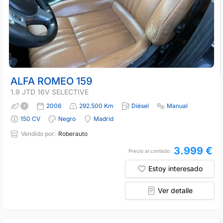
ALFA ROMEO 159
1.9 JTD 16V SELECTIVE
2006
292.500 Km
Diésel
Manual
150 CV
Negro
Madrid
Vendido por:
Roberauto
3.999 €
Precio al contado
Estoy interesado
Ver detalle