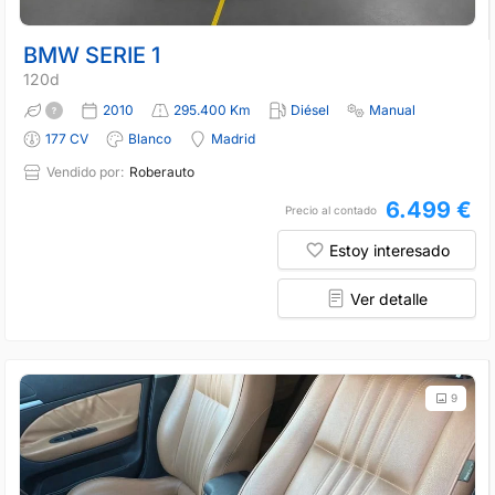
BMW SERIE 1
120d
2010
295.400 Km
Diésel
Manual
177 CV
Blanco
Madrid
Vendido por:
Roberauto
6.499 €
Precio al contado
Estoy interesado
Ver detalle
9