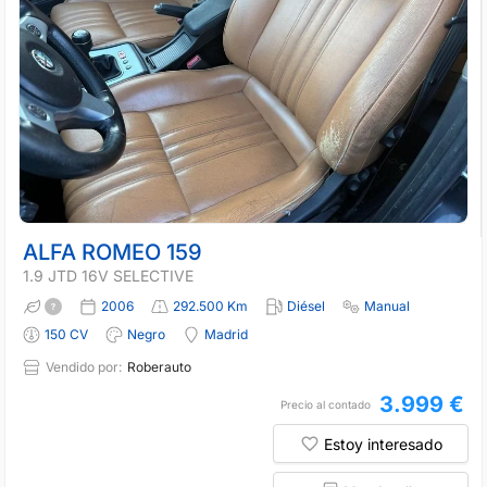
ALFA ROMEO 159
1.9 JTD 16V SELECTIVE
2006
292.500 Km
Diésel
Manual
150 CV
Negro
Madrid
Vendido por:
Roberauto
3.999 €
Precio al contado
Estoy interesado