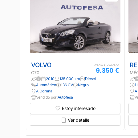
VOLVO
RE
Precio al contado
9.350 €
C70
MÉ
2010
135.000 km
Diésel
Automático
136 CV
Negro
1
A Coruña
A
Vendido por:
Autofesa
V
Estoy interesado
Ver detalle