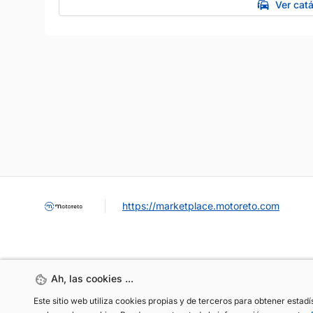
Ver cat
https://marketplace.motoreto.com
Ah, las cookies ...
Ah, las cookies ...
Este sitio web utiliza cookies propias y de terceros para obtener estad
Este sitio web utiliza cookies propias y de terceros para obtener estad