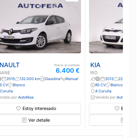
NAULT
KIA
Precio al contado
6.400 €
GANE
RIO
2015
132.000 km
Gasolina
Manual
2013
223.000 k
15 CV
Blanco
85 CV
Blanco
 Coruña
A Coruña
endido por:
Autofesa
Vendido por:
Autofesa
Estoy interesado
Estoy in
Ver detalle
Ver d