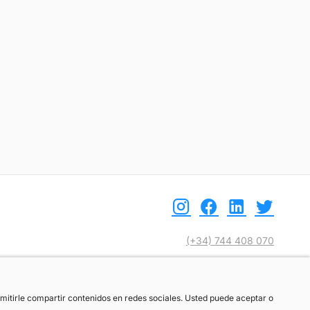
(+34) 744 408 070
info@motoreto.com
ermitirle compartir contenidos en redes sociales. Usted puede aceptar o
ermitirle compartir contenidos en redes sociales. Usted puede aceptar o