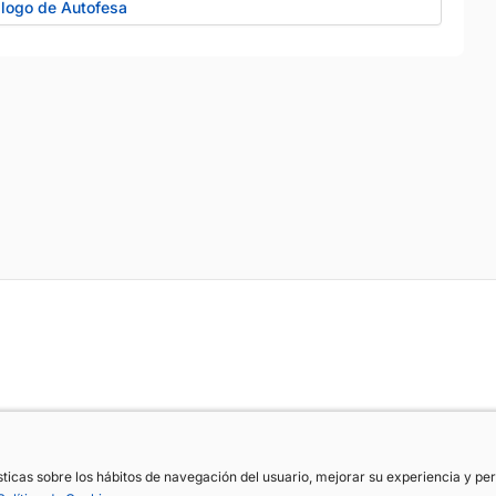
álogo de Autofesa
ísticas sobre los hábitos de navegación del usuario, mejorar su experiencia y p
ísticas sobre los hábitos de navegación del usuario, mejorar su experiencia y p