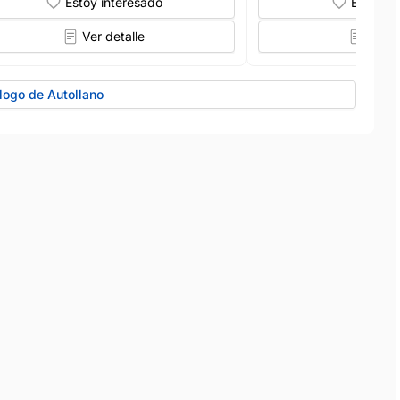
Estoy interesado
Estoy in
Ver detalle
Ver d
logo de Autollano