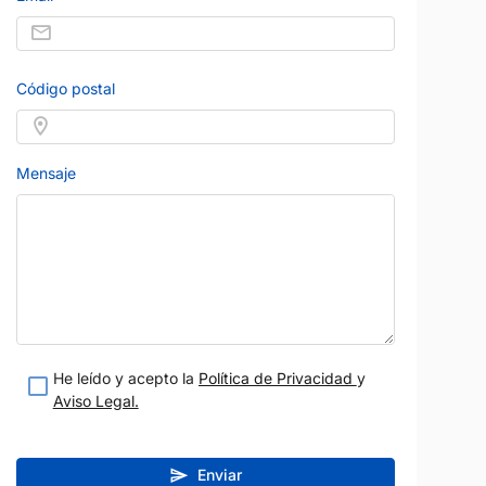
teresado
Estoy interesado
etalle
Ver detalle
Código postal
Mensaje
He leído y acepto la
Política de Privacidad
y
Aviso Legal.
Enviar