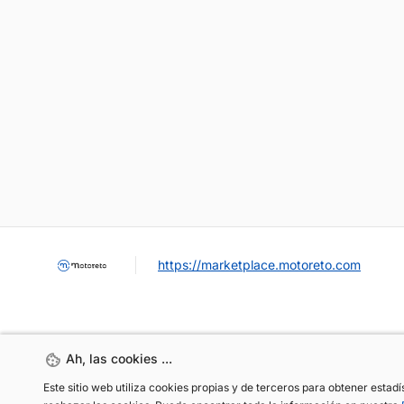
https://marketplace.motoreto.com
Ah, las cookies ...
Ah, las cookies ...
Este sitio web utiliza cookies propias y de terceros para obtener estad
Este sitio web utiliza cookies propias y de terceros para obtener estad