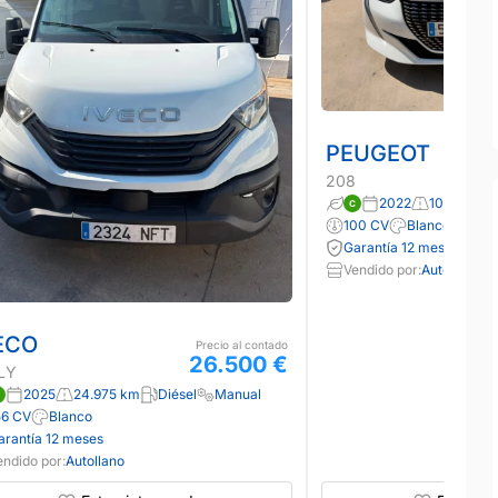
PEUGEOT
208
2022
100.000 
100 CV
Blanco
Garantía 12 meses
Vendido por:
Autollano
ECO
Precio al contado
26.500 €
LY
2025
24.975 km
Diésel
Manual
56 CV
Blanco
arantía 12 meses
endido por:
Autollano