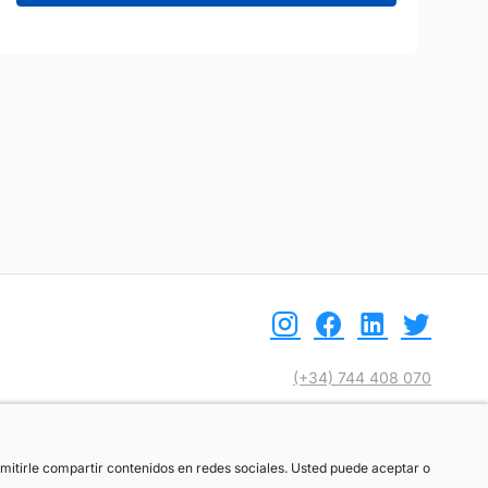
(+34) 744 408 070
info@motoreto.com
ermitirle compartir contenidos en redes sociales. Usted puede aceptar o
ermitirle compartir contenidos en redes sociales. Usted puede aceptar o