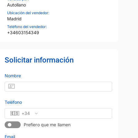
Autollano
Ubicación del vendedor:
Madrid
Teléfono del vendedor:
+34603154349
CHEVROLET
Precio al contado
Precio al contad
10.000 €
37.000 
CAMARO
km
Diésel
Manual
2021
80.800 km
Gasolina
Solicitar información
Automático
98 CV
Purpura
Garantía 12 meses
Vendido por:
Autollano
Nombre
Teléfono
🇪🇸
+34
Prefiero que me llamen
Email