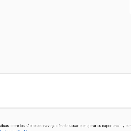
ísticas sobre los hábitos de navegación del usuario, mejorar su experiencia y p
ísticas sobre los hábitos de navegación del usuario, mejorar su experiencia y p