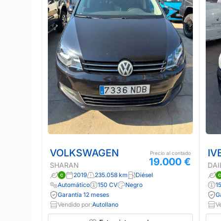
VOLKSWAGEN
IV
Precio al contado
19.000 €
SHARAN
DAI
2019
235.058 km
Diésel
Automático
150 CV
Negro
1
Garantía 12 meses
G
Vendido por:
Autollano
V