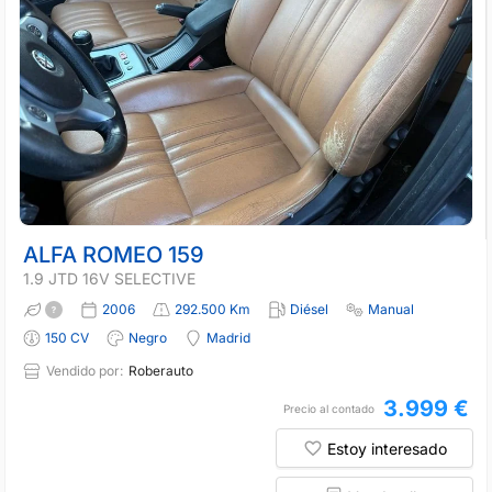
ALFA ROMEO 159
1.9 JTD 16V SELECTIVE
2006
292.500 Km
Diésel
Manual
150 CV
Negro
Madrid
Vendido por:
Roberauto
3.999 €
Precio al contado
Estoy interesado