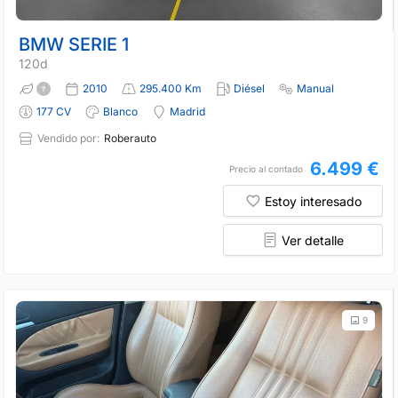
BMW SERIE 1
120d
2010
295.400 Km
Diésel
Manual
177 CV
Blanco
Madrid
Vendido por:
Roberauto
6.499 €
Precio al contado
Estoy interesado
Ver detalle
9