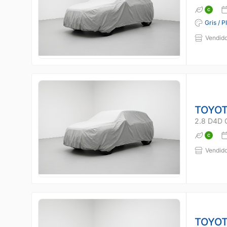
Gris / P
Vendido
TOYOT
2.8 D4D 
Vendido
TOYOT