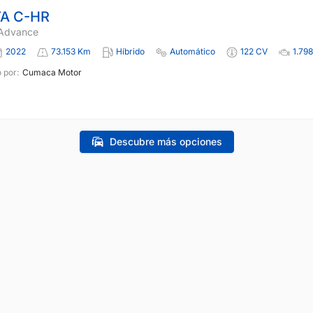
A C-HR
 Advance
2022
73.153 Km
Híbrido
Automático
122 CV
1.798
 por:
Cumaca Motor
Descubre más opciones