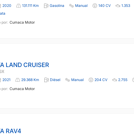
2020
131.111 Km
Gasolina
Manual
140 CV
1.353
lata
 por:
Cumaca Motor
A LAND CRUISER
GX
2021
29.368 Km
Diésel
Manual
204 CV
2.755
 por:
Cumaca Motor
A RAV4