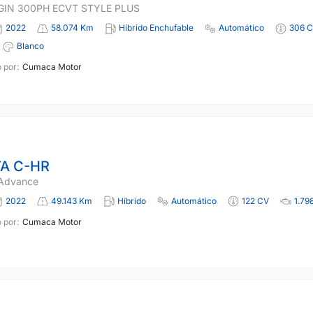
GIN 300PH ECVT STYLE PLUS
2022
58.074 Km
Híbrido Enchufable
Automático
306 
Blanco
 por:
Cumaca Motor
A C-HR
 Advance
2022
49.143 Km
Híbrido
Automático
122 CV
1.79
 por:
Cumaca Motor