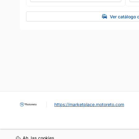
Ver catálogo 
https://marketplace.motoreto.com
Ah, las cookies ...
Ah, las cookies ...