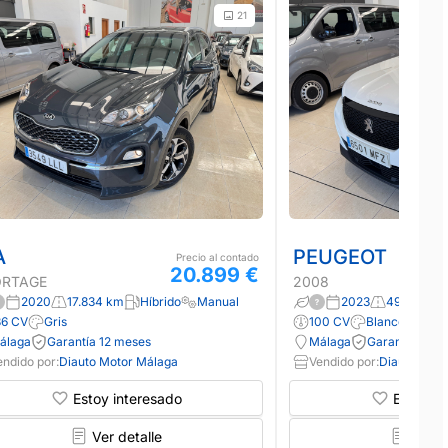
21
A
PEUGEOT
Precio al contado
20.899 €
ORTAGE
2008
2020
17.834 km
Híbrido
Manual
2023
49.688 km
36 CV
Gris
100 CV
Blanco
álaga
Garantía 12 meses
Málaga
Garantía 12 m
endido por:
Diauto Motor Málaga
Vendido por:
Diauto Moto
Estoy interesado
Estoy in
Ver detalle
Ver d