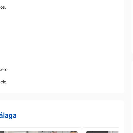
os.
cero.
cio.
álaga