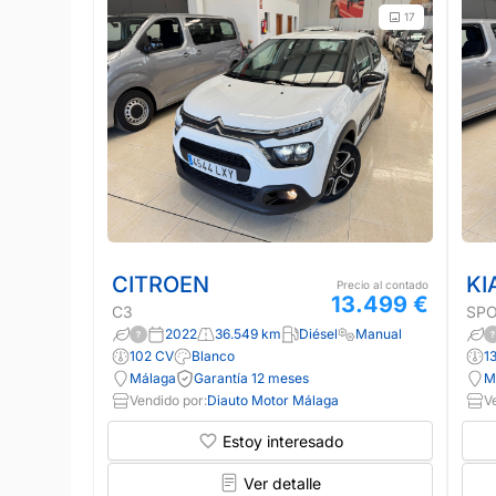
17
CITROEN
KI
Precio al contado
13.499 €
C3
SP
2022
36.549 km
Diésel
Manual
102 CV
Blanco
1
Málaga
Garantía 12 meses
M
Vendido por:
Diauto Motor Málaga
V
Estoy interesado
Ver detalle