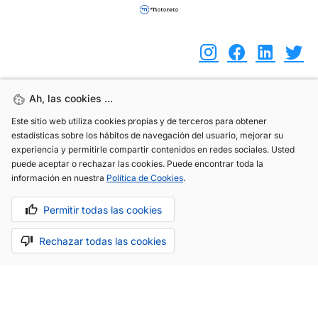
Ah, las cookies ...
Ah, las cookies ...
(+34) 744 408 070
Este sitio web utiliza cookies propias y de terceros para obtener
Este sitio web utiliza cookies propias y de terceros para obtener
info@motoreto.com
estadísticas sobre los hábitos de navegación del usuario, mejorar su
estadísticas sobre los hábitos de navegación del usuario, mejorar su
experiencia y permitirle compartir contenidos en redes sociales. Usted
experiencia y permitirle compartir contenidos en redes sociales. Usted
puede aceptar o rechazar las cookies. Puede encontrar toda la
puede aceptar o rechazar las cookies. Puede encontrar toda la
información en nuestra
información en nuestra
Política de Cookies
Política de Cookies
.
.
Aviso legal
Política de cookies
Política de privacidad
Permitir todas las cookies
Permitir todas las cookies
Rechazar todas las cookies
Rechazar todas las cookies
Hecho con cariño por
.
La app todo-en-uno para el sector automóvil.
Saber más.