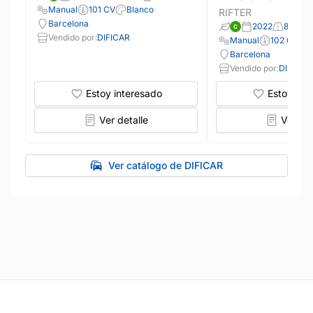
Manual
101 CV
Blanco
RIFTER
Barcelona
2022
82.110
Vendido por:
DIFICAR
Manual
102 CV
Barcelona
Vendido por:
DIFICAR
Estoy interesado
Estoy int
Ver detalle
Ver det
Ver catálogo de DIFICAR