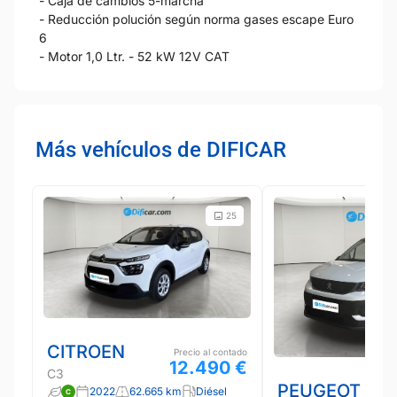
- Caja de cambios 5-marcha
- Reducción polución según norma gases escape Euro
6
- Motor 1,0 Ltr. - 52 kW 12V CAT
Más vehículos de DIFICAR
25
CITROEN
Precio al contado
12.490 €
C3
PEUGEOT
2022
62.665 km
Diésel