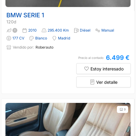
BMW SERIE 1
120d
2010
295.400 Km
Diésel
Manual
177 CV
Blanco
Madrid
Vendido por:
Roberauto
6.499 €
Precio al contado
Estoy interesado
Ver detalle
9