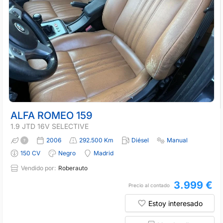
ALFA ROMEO 159
1.9 JTD 16V SELECTIVE
2006
292.500 Km
Diésel
Manual
150 CV
Negro
Madrid
Vendido por:
Roberauto
3.999 €
Precio al contado
Estoy interesado