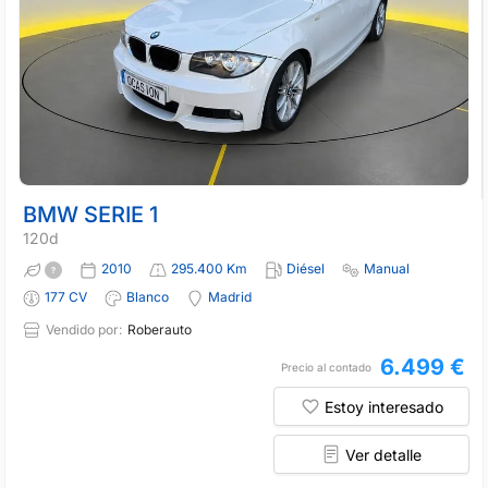
BMW SERIE 1
120d
2010
295.400 Km
Diésel
Manual
177 CV
Blanco
Madrid
Vendido por:
Roberauto
6.499 €
Precio al contado
Estoy interesado
Ver detalle