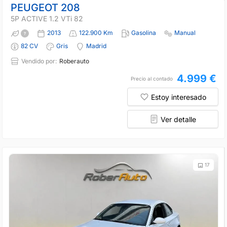
PEUGEOT 208
5P ACTIVE 1.2 VTi 82
2013
122.900 Km
Gasolina
Manual
82 CV
Gris
Madrid
Vendido por:
Roberauto
4.999 €
Precio al contado
Estoy interesado
Ver detalle
17