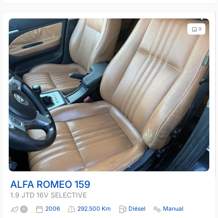
9
ALFA ROMEO 159
1.9 JTD 16V SELECTIVE
2006
292.500 Km
Diésel
Manual