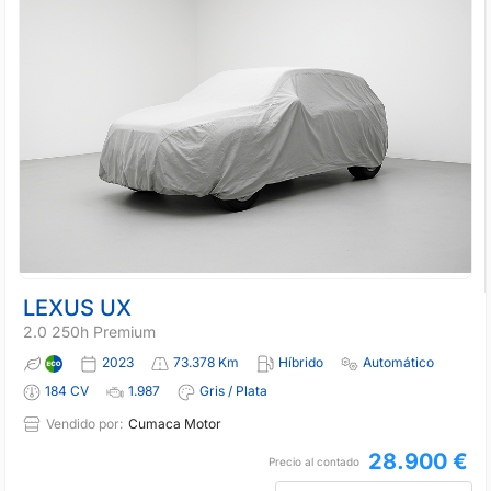
LEXUS UX
2.0 250h Premium
2023
73.378 Km
Híbrido
Automático
184 CV
1.987
Gris / Plata
Vendido por:
Cumaca Motor
28.900 €
Precio al contado