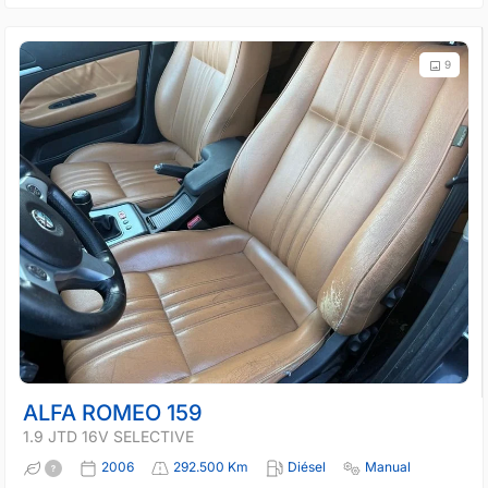
9
ALFA ROMEO 159
1.9 JTD 16V SELECTIVE
2006
292.500 Km
Diésel
Manual