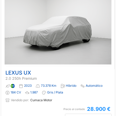
LEXUS UX
2.0 250h Premium
2023
73.378 Km
Híbrido
Automático
184 CV
1.987
Gris / Plata
Vendido por:
Cumaca Motor
28.900 €
Precio al contado