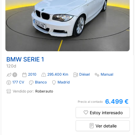
BMW SERIE 1
120d
2010
295.400 Km
Diésel
Manual
177 CV
Blanco
Madrid
Vendido por:
Roberauto
6.499 €
Precio al contado
Estoy interesado
Ver detalle