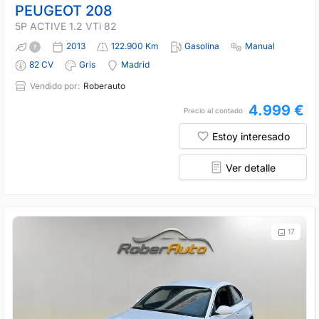
PEUGEOT 208
5P ACTIVE 1.2 VTi 82
2013
122.900 Km
Gasolina
Manual
82 CV
Gris
Madrid
Vendido por:
Roberauto
4.999 €
Precio al contado
Estoy interesado
Ver detalle
17