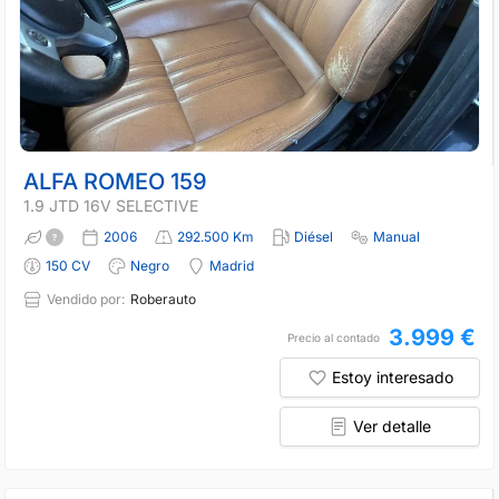
ALFA ROMEO 159
1.9 JTD 16V SELECTIVE
2006
292.500 Km
Diésel
Manual
150 CV
Negro
Madrid
Vendido por:
Roberauto
3.999 €
Precio al contado
Estoy interesado
Ver detalle