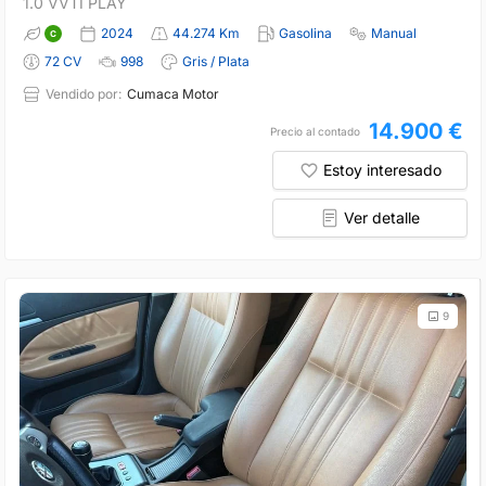
1.0 VVTI PLAY
2024
44.274 Km
Gasolina
Manual
72 CV
998
Gris / Plata
Vendido por:
Cumaca Motor
14.900 €
Precio al contado
Estoy interesado
Ver detalle
9