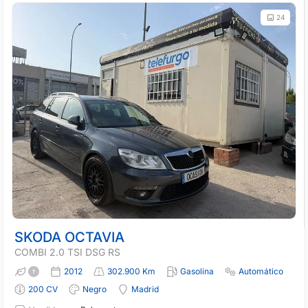
24
SKODA OCTAVIA
COMBI 2.0 TSI DSG RS
2012
302.900 Km
Gasolina
Automático
200 CV
Negro
Madrid