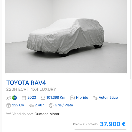
TOYOTA RAV4
220H ECVT 4X4 LUXURY
2023
101.398 Km
Híbrido
Automático
222 CV
2.487
Gris / Plata
Vendido por:
Cumaca Motor
37.900 €
Precio al contado