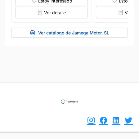
Estoy interesado
Estoy int
Ver detalle
Ver det
Ver catálogo de Jamega Motor, SL