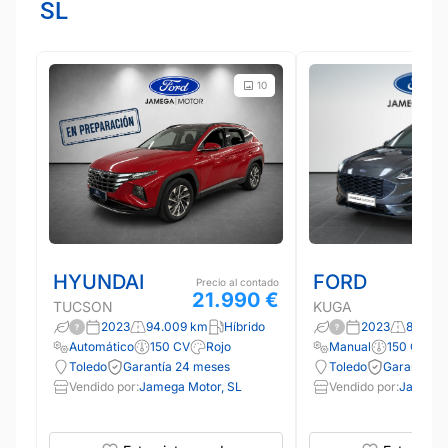
SL
10
HYUNDAI
FORD
Precio al contado
21.990 €
TUCSON
KUGA
2023
94.009 km
Híbrido
2023
89.856
Automático
150 CV
Rojo
Manual
150 CV
Toledo
Garantía 24 meses
Toledo
Garantía 2
Vendido por:
Jamega Motor, SL
Vendido por:
Jamega 