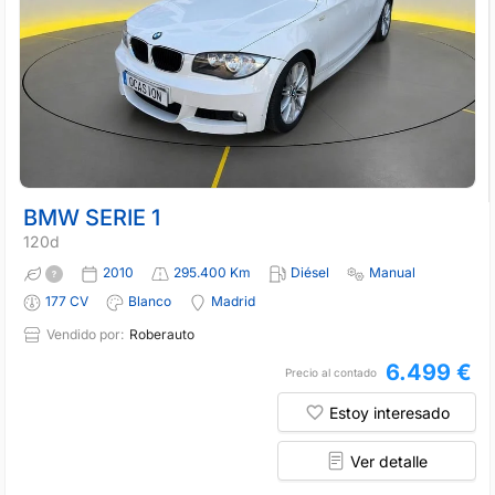
BMW SERIE 1
120d
2010
295.400 Km
Diésel
Manual
177 CV
Blanco
Madrid
Vendido por:
Roberauto
6.499 €
Precio al contado
Estoy interesado
Ver detalle