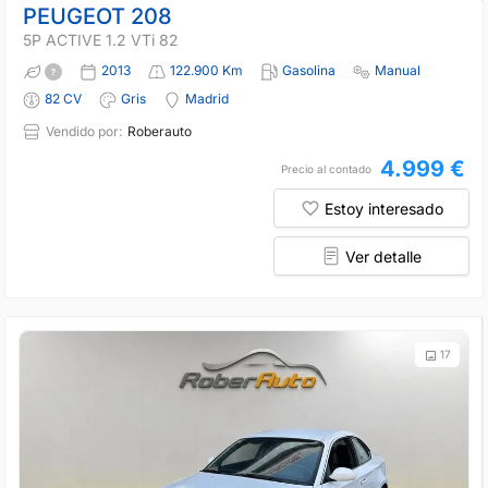
PEUGEOT 208
5P ACTIVE 1.2 VTi 82
2013
122.900 Km
Gasolina
Manual
82 CV
Gris
Madrid
Vendido por:
Roberauto
4.999 €
Precio al contado
Estoy interesado
Ver detalle
17