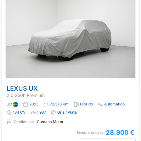
LEXUS UX
2.0 250h Premium
2023
73.378 Km
Híbrido
Automático
184 CV
1.987
Gris / Plata
Vendido por:
Cumaca Motor
28.900 €
Precio al contado