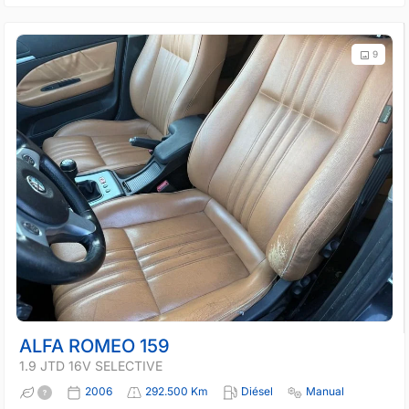
9
ALFA ROMEO 159
1.9 JTD 16V SELECTIVE
2006
292.500 Km
Diésel
Manual