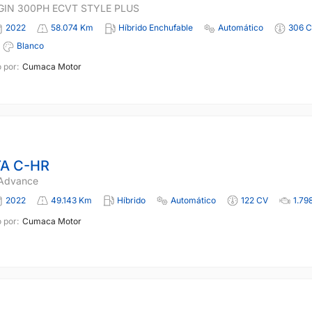
GIN 300PH ECVT STYLE PLUS
2022
58.074 Km
Híbrido Enchufable
Automático
306 
Blanco
 por:
Cumaca Motor
A C-HR
 Advance
2022
49.143 Km
Híbrido
Automático
122 CV
1.79
 por:
Cumaca Motor