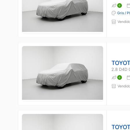
Gris / P
Vendido
TOYOT
2.8 D4D 
Vendido
TOYOT