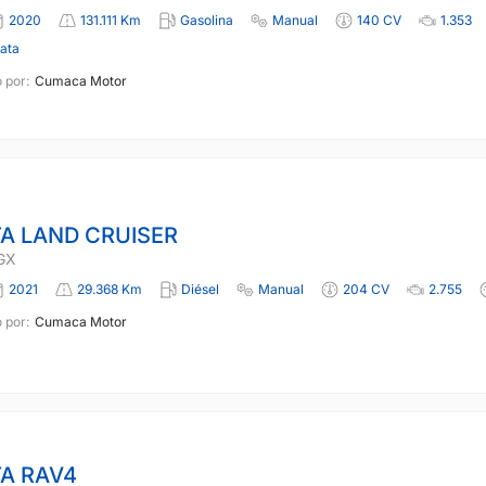
2020
131.111 Km
Gasolina
Manual
140 CV
1.353
lata
 por:
Cumaca Motor
A LAND CRUISER
GX
2021
29.368 Km
Diésel
Manual
204 CV
2.755
 por:
Cumaca Motor
A RAV4