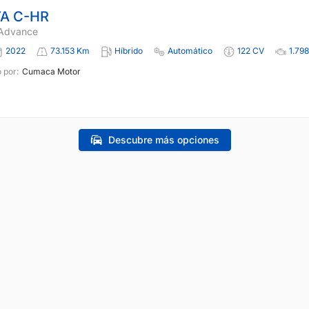
A C-HR
 Advance
2022
73.153 Km
Híbrido
Automático
122 CV
1.798
 por:
Cumaca Motor
Descubre más opciones