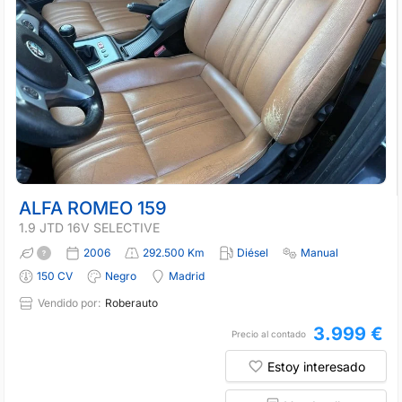
ALFA ROMEO 159
1.9 JTD 16V SELECTIVE
2006
292.500 Km
Diésel
Manual
150 CV
Negro
Madrid
Vendido por:
Roberauto
3.999 €
Precio al contado
Estoy interesado