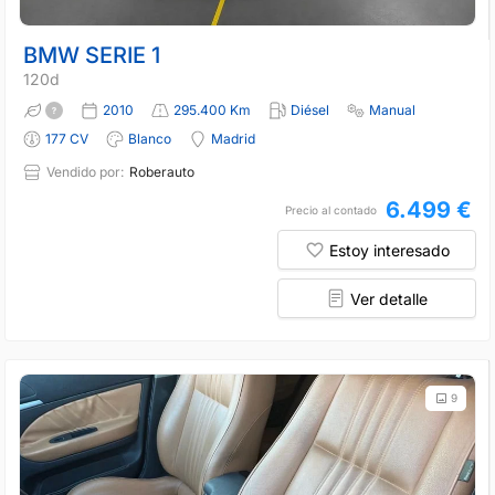
BMW SERIE 1
120d
2010
295.400 Km
Diésel
Manual
177 CV
Blanco
Madrid
Vendido por:
Roberauto
6.499 €
Precio al contado
Estoy interesado
Ver detalle
9