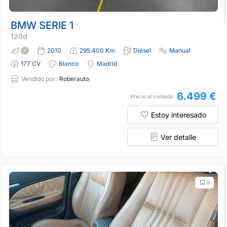
BMW SERIE 1
120d
2010
295.400 Km
Diésel
Manual
177 CV
Blanco
Madrid
Vendido por:
Roberauto
6.499 €
Precio al contado
Estoy interesado
Ver detalle
9