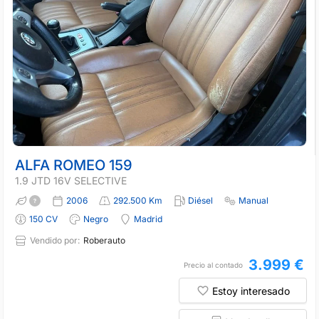
ALFA ROMEO 159
1.9 JTD 16V SELECTIVE
2006
292.500 Km
Diésel
Manual
150 CV
Negro
Madrid
Vendido por:
Roberauto
3.999 €
Precio al contado
Estoy interesado