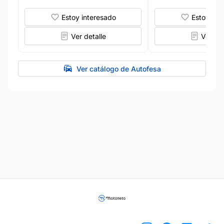
Estoy interesado
Estoy int
Ver detalle
Ver det
Ver catálogo de Autofesa