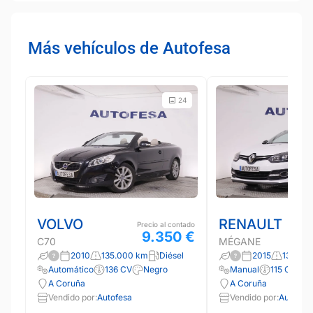
Más vehículos de Autofesa
24
VOLVO
RENAULT
Precio al contado
9.350 €
C70
MÉGANE
2010
135.000 km
Diésel
2015
132.00
Automático
136 CV
Negro
Manual
115 CV
B
A Coruña
A Coruña
Vendido por:
Autofesa
Vendido por:
Autofes