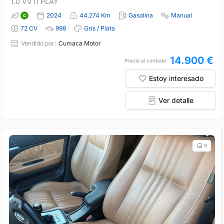
1.0 VVTI PLAY
2024
44.274 Km
Gasolina
Manual
72 CV
998
Gris / Plata
Vendido por:
Cumaca Motor
14.900 €
Precio al contado
Estoy interesado
Ver detalle
9