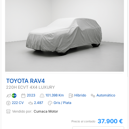
TOYOTA RAV4
220H ECVT 4X4 LUXURY
2023
101.398 Km
Híbrido
Automático
222 CV
2.487
Gris / Plata
Vendido por:
Cumaca Motor
37.900 €
Precio al contado