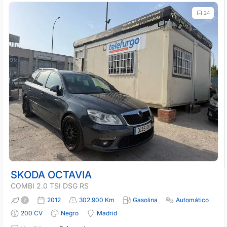
24
SKODA OCTAVIA
COMBI 2.0 TSI DSG RS
2012
302.900 Km
Gasolina
Automático
200 CV
Negro
Madrid