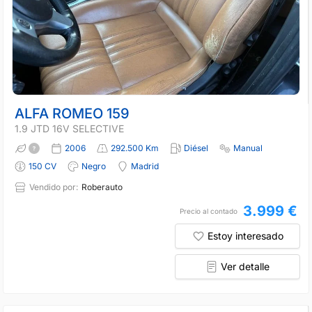
ALFA ROMEO 159
1.9 JTD 16V SELECTIVE
2006
292.500 Km
Diésel
Manual
150 CV
Negro
Madrid
Vendido por:
Roberauto
3.999 €
Precio al contado
Estoy interesado
Ver detalle