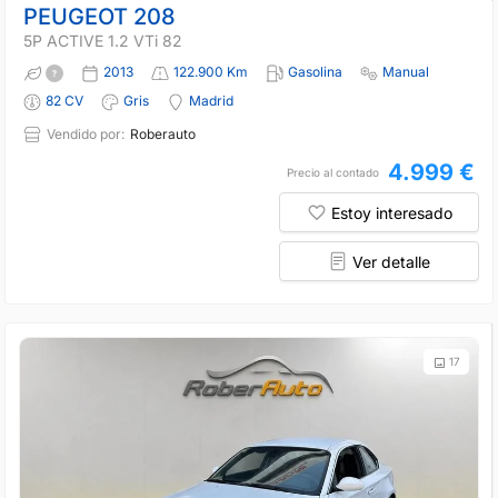
PEUGEOT 208
5P ACTIVE 1.2 VTi 82
2013
122.900 Km
Gasolina
Manual
82 CV
Gris
Madrid
Vendido por:
Roberauto
4.999 €
Precio al contado
Estoy interesado
Ver detalle
17