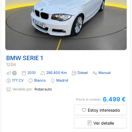
BMW SERIE 1
120d
2010
295.400 Km
Diésel
Manual
177 CV
Blanco
Madrid
Vendido por:
Roberauto
6.499 €
Precio al contado
Estoy interesado
Ver detalle