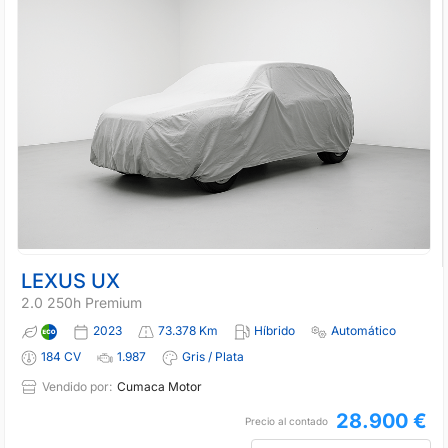
LEXUS UX
2.0 250h Premium
2023
73.378 Km
Híbrido
Automático
184 CV
1.987
Gris / Plata
Vendido por:
Cumaca Motor
28.900 €
Precio al contado