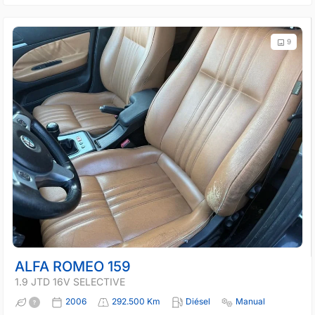
9
ALFA ROMEO 159
1.9 JTD 16V SELECTIVE
2006
292.500 Km
Diésel
Manual