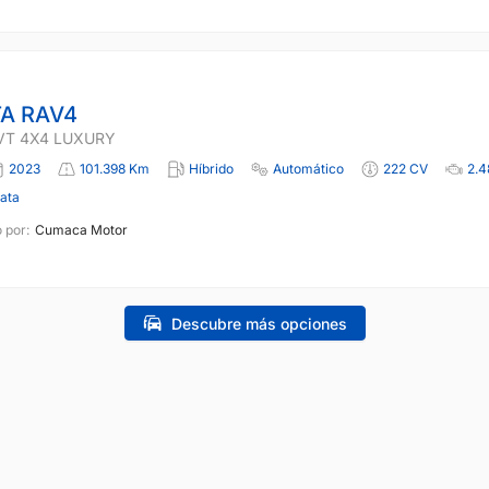
A RAV4
VT 4X4 LUXURY
2023
101.398 Km
Híbrido
Automático
222 CV
2.4
lata
 por:
Cumaca Motor
Descubre más opciones