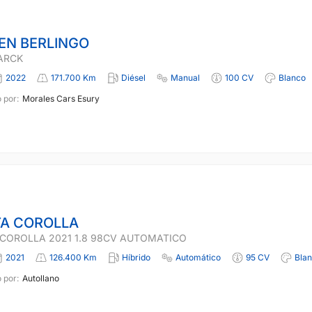
EN BERLINGO
PARCK
2022
171.700 Km
Diésel
Manual
100 CV
Blanco
 por:
Morales Cars Esury
A COROLLA
COROLLA 2021 1.8 98CV AUTOMATICO
2021
126.400 Km
Híbrido
Automático
95 CV
Bla
 por:
Autollano