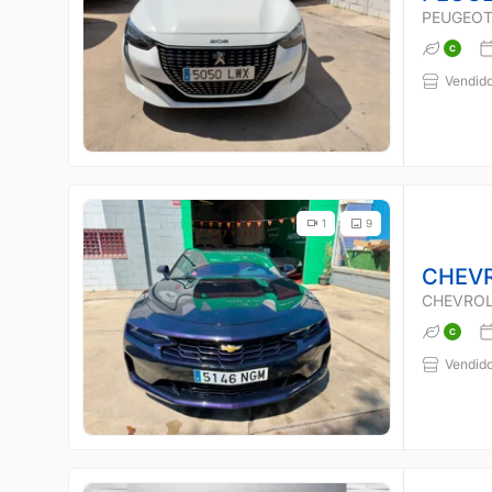
PEUGEOT
Vendido
1
9
CHEV
CHEVROL
Vendido