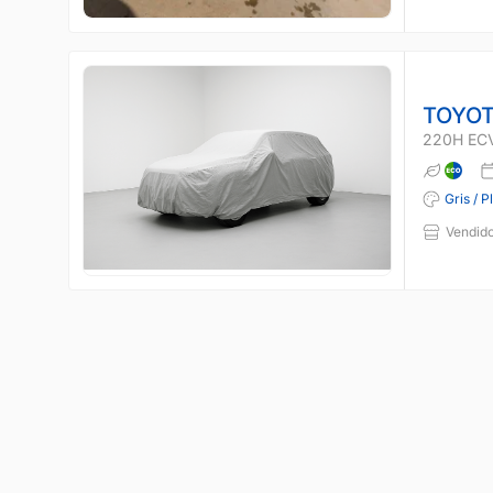
TOYOT
220H EC
Gris / P
Vendido