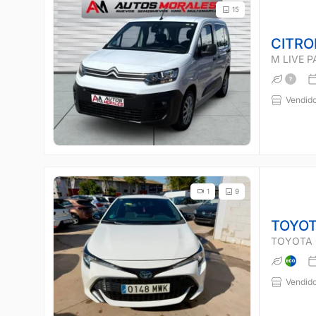
15
CITRO
M LIVE 
Vendido
1
9
TOYOT
TOYOTA 
Vendido