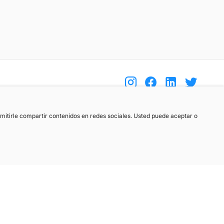
(+34) 744 408 070
ermitirle compartir contenidos en redes sociales. Usted puede aceptar o
info@motoreto.com