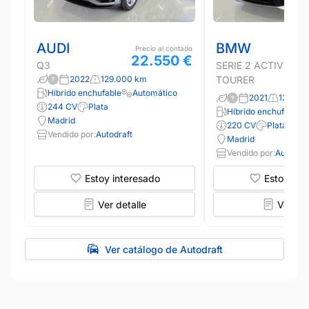
AUDI
BMW
Precio al contado
22.550 €
Q3
SERIE 2 ACTIVE
2022
129.000 km
TOURER
Híbrido enchufable
Automático
2021
139.00
244 CV
Plata
Híbrido enchufable
Madrid
220 CV
Plata
Vendido por:
Autodraft
Madrid
Vendido por:
Autodraf
Estoy interesado
Estoy int
Ver detalle
Ver det
Ver catálogo de Autodraft