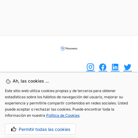
Ah, las cookies ...
Ah, las cookies ...
(+34) 744 408 070
Este sitio web utiliza cookies propias y de terceros para obtener
Este sitio web utiliza cookies propias y de terceros para obtener
estadísticas sobre los hábitos de navegación del usuario, mejorar su
estadísticas sobre los hábitos de navegación del usuario, mejorar su
info@motoreto.com
experiencia y permitirle compartir contenidos en redes sociales. Usted
experiencia y permitirle compartir contenidos en redes sociales. Usted
puede aceptar o rechazar las cookies. Puede encontrar toda la
puede aceptar o rechazar las cookies. Puede encontrar toda la
información en nuestra
información en nuestra
Política de Cookies
Política de Cookies
.
.
Permitir todas las cookies
Permitir todas las cookies
Aviso legal
Política de cookies
Política de privacidad