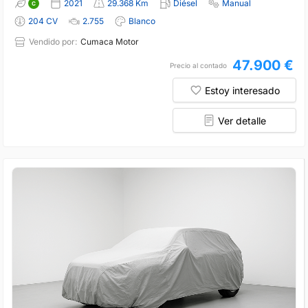
2021
29.368 Km
Diésel
Manual
204 CV
2.755
Blanco
Vendido por:
Cumaca Motor
47.900 €
Precio al contado
Estoy interesado
Ver detalle