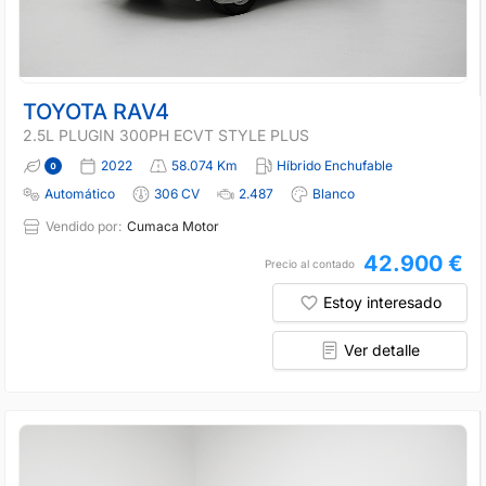
TOYOTA RAV4
2.5L PLUGIN 300PH ECVT STYLE PLUS
2022
58.074 Km
Híbrido Enchufable
Automático
306 CV
2.487
Blanco
Vendido por:
Cumaca Motor
42.900 €
Precio al contado
Estoy interesado
Ver detalle