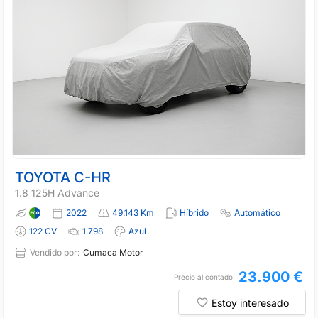
TOYOTA C-HR
1.8 125H Advance
2022
49.143 Km
Híbrido
Automático
122 CV
1.798
Azul
Vendido por:
Cumaca Motor
23.900 €
Precio al contado
Estoy interesado