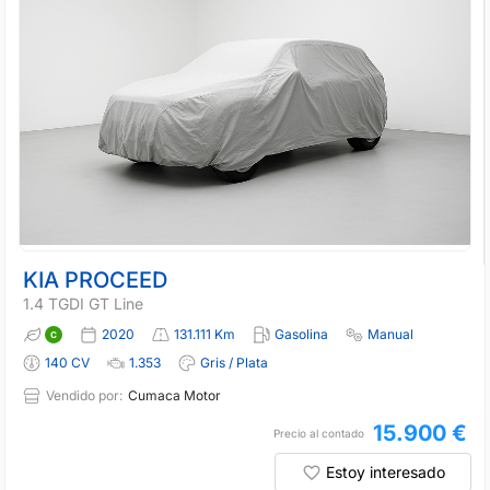
KIA PROCEED
1.4 TGDI GT Line
2020
131.111 Km
Gasolina
Manual
140 CV
1.353
Gris / Plata
Vendido por:
Cumaca Motor
15.900 €
Precio al contado
Estoy interesado