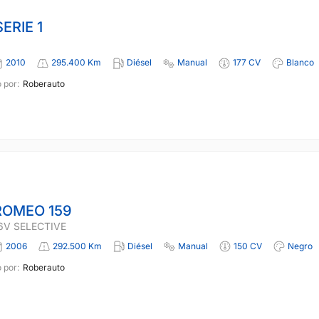
ERIE 1
2010
295.400 Km
Diésel
Manual
177 CV
Blanco
 por:
Roberauto
ROMEO 159
16V SELECTIVE
2006
292.500 Km
Diésel
Manual
150 CV
Negro
 por:
Roberauto