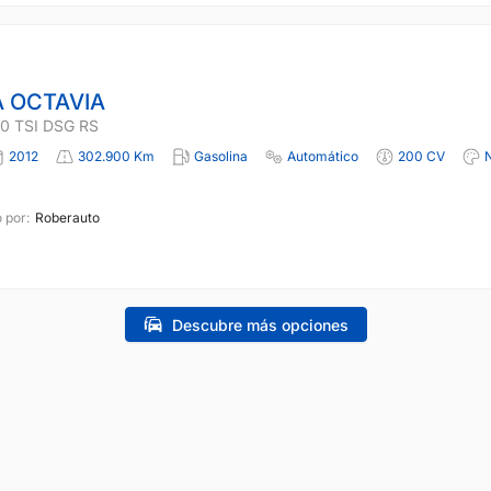
 OCTAVIA
0 TSI DSG RS
2012
302.900 Km
Gasolina
Automático
200 CV
 por:
Roberauto
Descubre más opciones