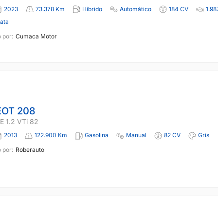
2023
73.378 Km
Híbrido
Automático
184 CV
1.98
lata
 por:
Cumaca Motor
OT 208
 1.2 VTi 82
2013
122.900 Km
Gasolina
Manual
82 CV
Gris
 por:
Roberauto