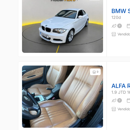
BMW S
120d
Vendido
9
ALFA 
1.9 JTD 
Vendido