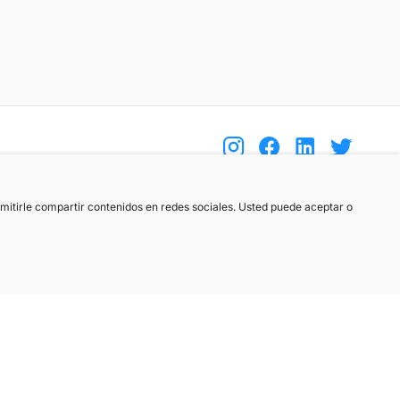
(+34) 744 408 070
ermitirle compartir contenidos en redes sociales. Usted puede aceptar o
info@motoreto.com