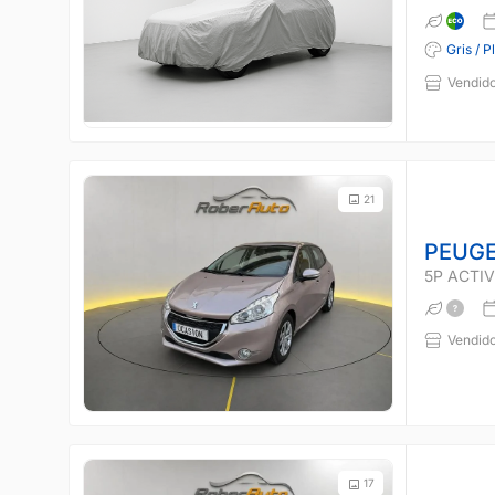
Gris / P
Vendido
21
PEUGE
5P ACTIVE
Vendido
17