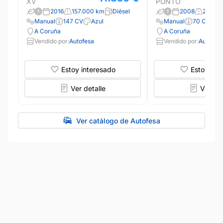
XV
PUNTO
2016
157.000 km
Diésel
2008
201.40
Manual
147 CV
Azul
Manual
70 CV
B
A Coruña
A Coruña
Vendido por:
Autofesa
Vendido por:
Autofes
Estoy interesado
Estoy int
Ver detalle
Ver det
Ver catálogo de Autofesa