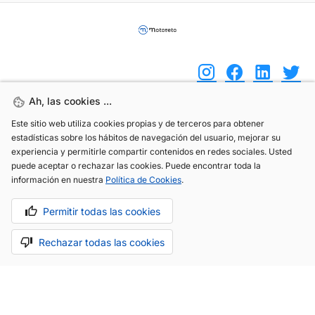
Ah, las cookies ...
Ah, las cookies ...
(+34) 744 408 070
Este sitio web utiliza cookies propias y de terceros para obtener
Este sitio web utiliza cookies propias y de terceros para obtener
estadísticas sobre los hábitos de navegación del usuario, mejorar su
estadísticas sobre los hábitos de navegación del usuario, mejorar su
info@motoreto.com
experiencia y permitirle compartir contenidos en redes sociales. Usted
experiencia y permitirle compartir contenidos en redes sociales. Usted
puede aceptar o rechazar las cookies. Puede encontrar toda la
puede aceptar o rechazar las cookies. Puede encontrar toda la
información en nuestra
información en nuestra
Política de Cookies
Política de Cookies
.
.
Permitir todas las cookies
Permitir todas las cookies
Aviso legal
Política de cookies
Política de privacidad
Rechazar todas las cookies
Rechazar todas las cookies
Hecho con cariño por
.