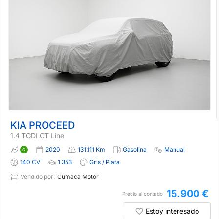
KIA PROCEED
1.4 TGDI GT Line
2020
131.111 Km
Gasolina
Manual
140 CV
1.353
Gris / Plata
Vendido por:
Cumaca Motor
15.900 €
Precio al contado
Estoy interesado