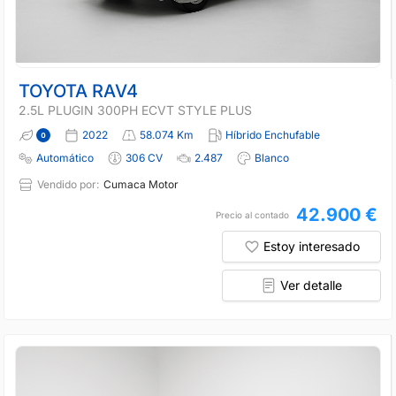
TOYOTA RAV4
2.5L PLUGIN 300PH ECVT STYLE PLUS
2022
58.074 Km
Híbrido Enchufable
Automático
306 CV
2.487
Blanco
Vendido por:
Cumaca Motor
42.900 €
Precio al contado
Estoy interesado
Ver detalle