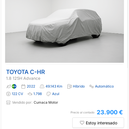
TOYOTA C-HR
1.8 125H Advance
2022
49.143 Km
Híbrido
Automático
122 CV
1.798
Azul
Vendido por:
Cumaca Motor
23.900 €
Precio al contado
Estoy interesado