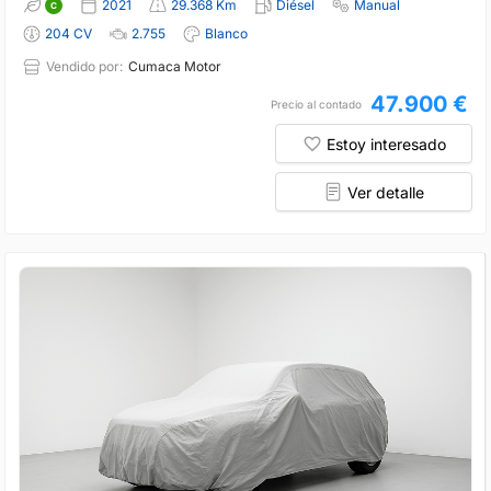
2021
29.368 Km
Diésel
Manual
204 CV
2.755
Blanco
Vendido por:
Cumaca Motor
47.900 €
Precio al contado
Estoy interesado
Ver detalle