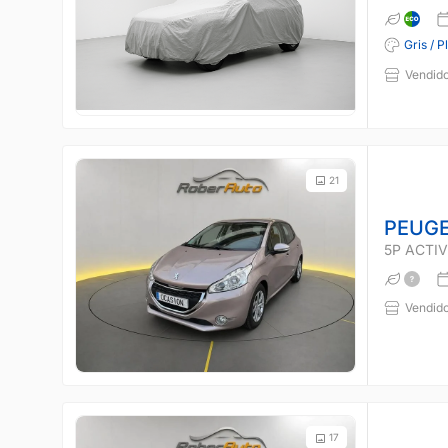
Gris / P
Vendido
21
PEUGE
5P ACTIVE
Vendido
17