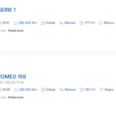
ERIE 1
2010
295.400 Km
Diésel
Manual
177 CV
Blanco
 por:
Roberauto
ROMEO 159
16V SELECTIVE
2006
292.500 Km
Diésel
Manual
150 CV
Negro
 por:
Roberauto