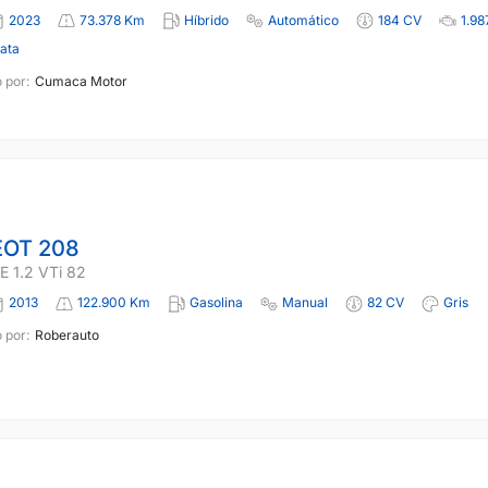
2023
73.378 Km
Híbrido
Automático
184 CV
1.98
lata
 por:
Cumaca Motor
OT 208
 1.2 VTi 82
2013
122.900 Km
Gasolina
Manual
82 CV
Gris
 por:
Roberauto