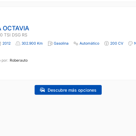
 OCTAVIA
0 TSI DSG RS
2012
302.900 Km
Gasolina
Automático
200 CV
 por:
Roberauto
Descubre más opciones