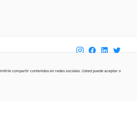
(+34) 744 408 070
ermitirle compartir contenidos en redes sociales. Usted puede aceptar o
info@motoreto.com