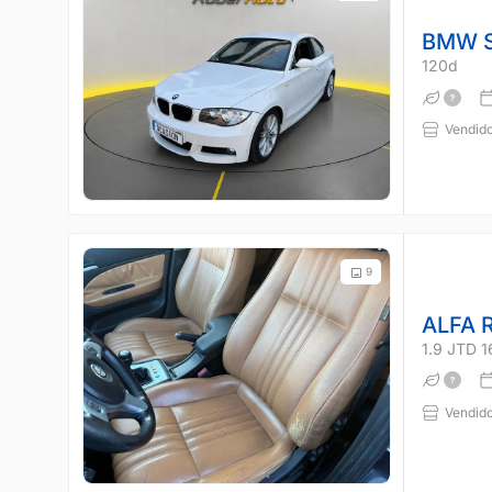
BMW S
120d
Vendido
9
ALFA 
1.9 JTD 
Vendido