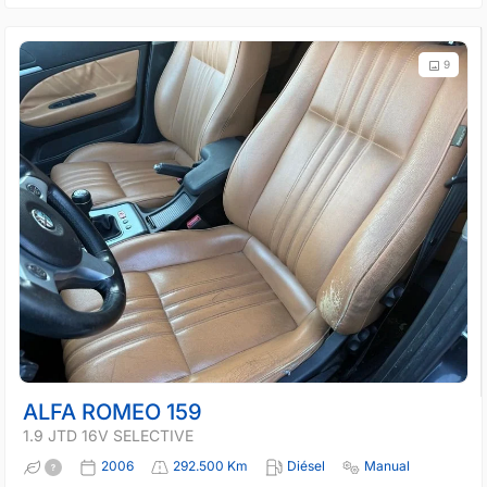
9
ALFA ROMEO 159
1.9 JTD 16V SELECTIVE
2006
292.500 Km
Diésel
Manual