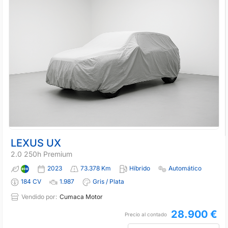
LEXUS UX
2.0 250h Premium
2023
73.378 Km
Híbrido
Automático
184 CV
1.987
Gris / Plata
Vendido por:
Cumaca Motor
28.900 €
Precio al contado