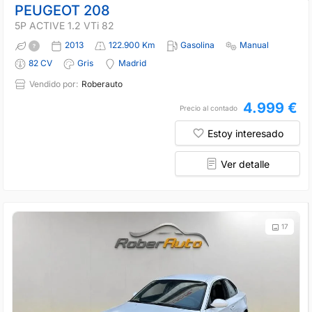
PEUGEOT 208
5P ACTIVE 1.2 VTi 82
2013
122.900 Km
Gasolina
Manual
82 CV
Gris
Madrid
Vendido por:
Roberauto
4.999 €
Precio al contado
Estoy interesado
Ver detalle
17