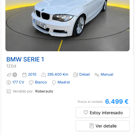
BMW SERIE 1
120d
2010
295.400 Km
Diésel
Manual
177 CV
Blanco
Madrid
Vendido por:
Roberauto
6.499 €
Precio al contado
Estoy interesado
Ver detalle