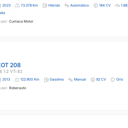
2023
73.378 Km
Híbrido
Automático
184 CV
1.98
lata
 por:
Cumaca Motor
OT 208
 1.2 VTi 82
2013
122.900 Km
Gasolina
Manual
82 CV
Gris
 por:
Roberauto