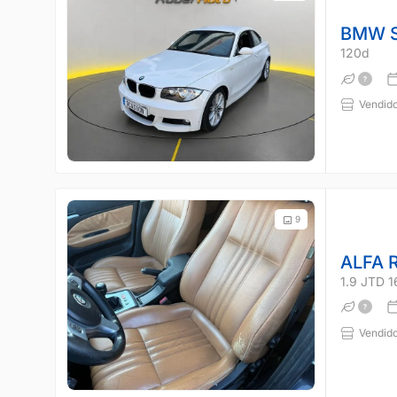
BMW S
120d
Vendido
9
ALFA 
1.9 JTD 
Vendido