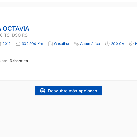
 OCTAVIA
0 TSI DSG RS
2012
302.900 Km
Gasolina
Automático
200 CV
 por:
Roberauto
Descubre más opciones