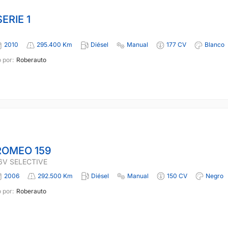
ERIE 1
2010
295.400 Km
Diésel
Manual
177 CV
Blanco
 por:
Roberauto
ROMEO 159
16V SELECTIVE
2006
292.500 Km
Diésel
Manual
150 CV
Negro
 por:
Roberauto