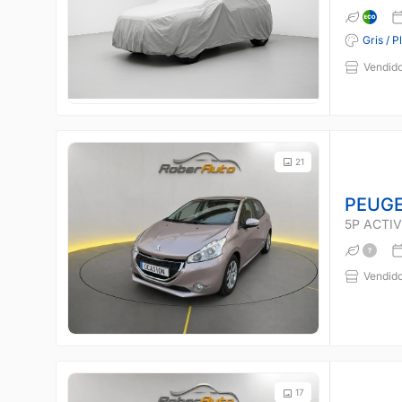
Gris / P
Vendido
21
PEUGE
5P ACTIVE
Vendido
17