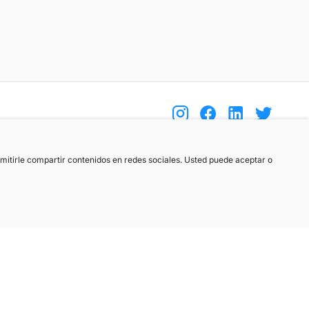
(+34) 744 408 070
ermitirle compartir contenidos en redes sociales. Usted puede aceptar o
info@motoreto.com