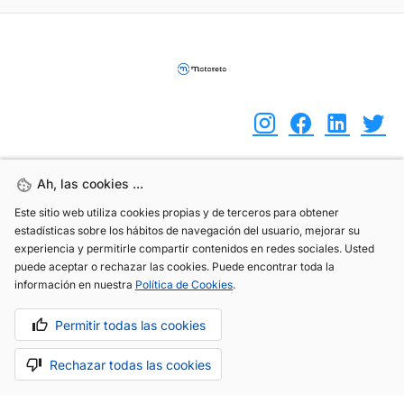
Ah, las cookies ...
Ah, las cookies ...
(+34) 744 408 070
Este sitio web utiliza cookies propias y de terceros para obtener
Este sitio web utiliza cookies propias y de terceros para obtener
info@motoreto.com
estadísticas sobre los hábitos de navegación del usuario, mejorar su
estadísticas sobre los hábitos de navegación del usuario, mejorar su
experiencia y permitirle compartir contenidos en redes sociales. Usted
experiencia y permitirle compartir contenidos en redes sociales. Usted
puede aceptar o rechazar las cookies. Puede encontrar toda la
puede aceptar o rechazar las cookies. Puede encontrar toda la
información en nuestra
información en nuestra
Política de Cookies
Política de Cookies
.
.
Aviso legal
Política de cookies
Política de privacidad
Permitir todas las cookies
Permitir todas las cookies
Rechazar todas las cookies
Rechazar todas las cookies