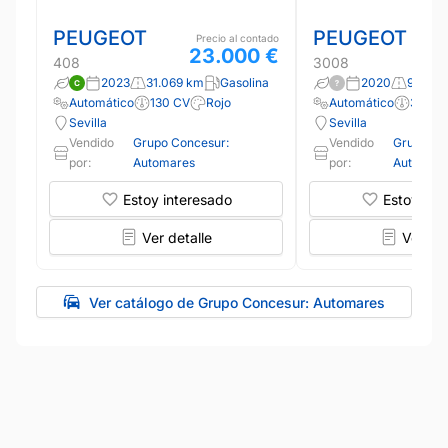
PEUGEOT
PEUGEOT
Precio al contado
23.000 €
408
3008
2023
31.069 km
Gasolina
2020
99.830
Automático
130 CV
Rojo
Automático
300 C
Sevilla
Sevilla
Vendido
Grupo Concesur:
Vendido
Grupo Co
por:
Automares
por:
Automare
Estoy interesado
Estoy int
Ver detalle
Ver det
Ver catálogo de Grupo Concesur: Automares