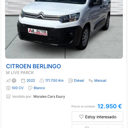
CITROEN BERLINGO
M LIVE PARCK
2022
171.700 Km
Diésel
Manual
100 CV
Blanco
Vendido por:
Morales Cars Esury
12.950 €
Precio al contado
Estoy interesado