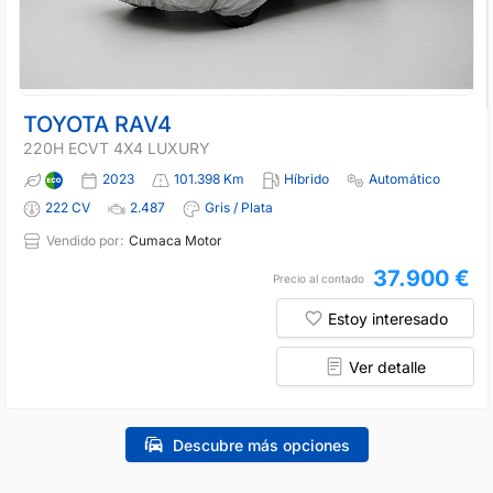
TOYOTA RAV4
220H ECVT 4X4 LUXURY
2023
101.398 Km
Híbrido
Automático
222 CV
2.487
Gris / Plata
Vendido por:
Cumaca Motor
37.900 €
Precio al contado
Estoy interesado
Ver detalle
Descubre más opciones