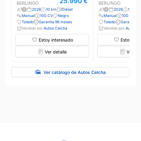
25.990 €
BERLINGO
BERLINGO
2026
10 km
Diésel
2026
10 km
Manual
100 CV
Negro
Manual
100 CV
Toledo
Garantía 96 meses
Toledo
Garantía 9
Vendido por:
Autos Celcha
Vendido por:
Autos C
Estoy interesado
Estoy int
Ver detalle
Ver det
Ver catálogo de Autos Celcha