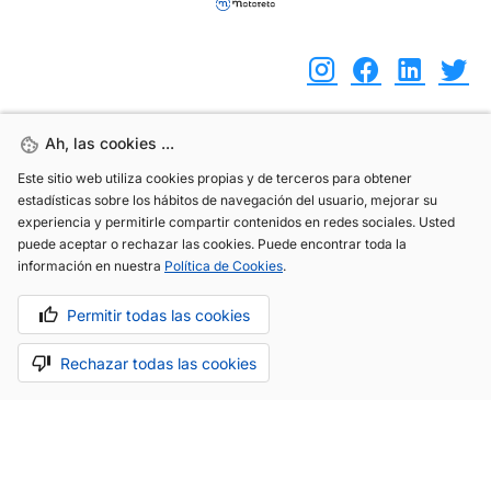
Ah, las cookies ...
Ah, las cookies ...
(+34) 744 408 070
Este sitio web utiliza cookies propias y de terceros para obtener
Este sitio web utiliza cookies propias y de terceros para obtener
info@motoreto.com
estadísticas sobre los hábitos de navegación del usuario, mejorar su
estadísticas sobre los hábitos de navegación del usuario, mejorar su
experiencia y permitirle compartir contenidos en redes sociales. Usted
experiencia y permitirle compartir contenidos en redes sociales. Usted
puede aceptar o rechazar las cookies. Puede encontrar toda la
puede aceptar o rechazar las cookies. Puede encontrar toda la
información en nuestra
información en nuestra
Política de Cookies
Política de Cookies
.
.
Aviso legal
Política de cookies
Política de privacidad
Permitir todas las cookies
Permitir todas las cookies
Rechazar todas las cookies
Rechazar todas las cookies
Hecho con cariño por
.
La app todo-en-uno para el sector automóvil.
Saber más.