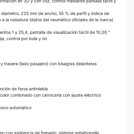
rmación en 3D y con voz, control mediante pantalla táctil y
 diametro, 225 mm de ancho, 55 % de perfil y índice de
a a la rodadura (datos del neumático oficiales de la marca)
entos 1 y 25,4, pantalla de visualización táctil de 10,00 "
ija, control por bola y no
 y trasera (lado pasajero) con bisagras delanteras
nción de faros antiniebla
color combinado con carrocería con ajuste eléctrico
esivo automático
eno con asistencia de frenado, sistema antiatropello