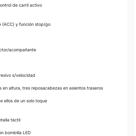
trol de carril activo
o (ACC) y función stop/go
ductor/acompañante
resivo s/velocidad
 en altura, tres reposacabezas en asientos traseros
e ellos de un solo toque
alla táctil
con bombilla LED