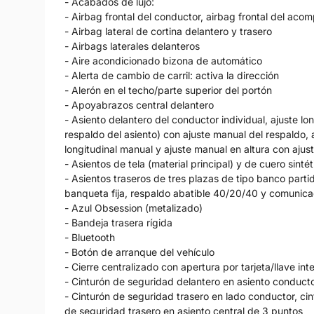
- Acabados de lujo:
- Airbag frontal del conductor, airbag frontal del ac
- Airbag lateral de cortina delantero y trasero
- Airbags laterales delanteros
- Aire acondicionado bizona de automático
- Alerta de cambio de carril: activa la dirección
- Alerón en el techo/parte superior del portón
- Apoyabrazos central delantero
- Asiento delantero del conductor individual, ajuste lo
respaldo del asiento) con ajuste manual del respaldo, 
longitudinal manual y ajuste manual en altura con ajus
- Asientos de tela (material principal) y de cuero sinté
- Asientos traseros de tres plazas de tipo banco parti
banqueta fija, respaldo abatible 40/20/40 y comunica
- Azul Obsession (metalizado)
- Bandeja trasera rígida
- Bluetooth
- Botón de arranque del vehículo
- Cierre centralizado con apertura por tarjeta/llave int
- Cinturón de seguridad delantero en asiento conducto
- Cinturón de seguridad trasero en lado conductor, ci
de seguridad trasero en asiento central de 3 puntos