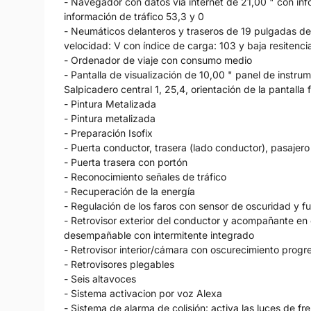
- Navegador con datos vía internet de 21,00 " con info
información de tráfico 53,3 y 0
- Neumáticos delanteros y traseros de 19 pulgadas de
velocidad: V con índice de carga: 103 y baja resitenci
- Ordenador de viaje con consumo medio
- Pantalla de visualización de 10,00 " panel de instrum
Salpicadero central 1, 25,4, orientación de la pantalla f
- Pintura Metalizada
- Pintura metalizada
- Preparación Isofix
- Puerta conductor, trasera (lado conductor), pasajero
- Puerta trasera con portón
- Reconocimiento señales de tráfico
- Recuperación de la energía
- Regulación de los faros con sensor de oscuridad y fu
- Retrovisor exterior del conductor y acompañante en 
desempañable con intermitente integrado
- Retrovisor interior/cámara con oscurecimiento progr
- Retrovisores plegables
- Seis altavoces
- Sistema activacion por voz Alexa
- Sistema de alarma de colisión: activa las luces de fr