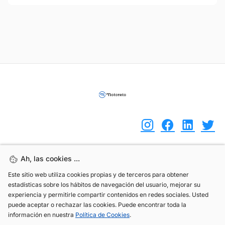
Ah, las cookies ...
Ah, las cookies ...
(+34) 744 408 070
Este sitio web utiliza cookies propias y de terceros para obtener
Este sitio web utiliza cookies propias y de terceros para obtener
info@motoreto.com
estadísticas sobre los hábitos de navegación del usuario, mejorar su
estadísticas sobre los hábitos de navegación del usuario, mejorar su
experiencia y permitirle compartir contenidos en redes sociales. Usted
experiencia y permitirle compartir contenidos en redes sociales. Usted
puede aceptar o rechazar las cookies. Puede encontrar toda la
puede aceptar o rechazar las cookies. Puede encontrar toda la
información en nuestra
información en nuestra
Política de Cookies
Política de Cookies
.
.