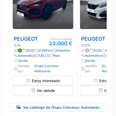
PEUGEOT
PEUGEOT
Precio al contado
23.000 €
408
3008
2023
31.069 km
Gasolina
2020
99.830
Automático
130 CV
Rojo
Automático
300 C
Sevilla
Sevilla
Vendido
Grupo Concesur:
Vendido
Grupo Co
por:
Automares
por:
Automare
Estoy interesado
Estoy int
Ver detalle
Ver det
Ver catálogo de Grupo Concesur: Automares